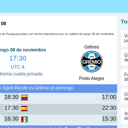
s
To
 08
ora de Paraguay pelea con mucha importancia por su calidad de juego 08 de noviembre,
V
j
Grêmio
ngo 08 de noviembre
G
17:30
d
UTC-4
gésima cuarta jornada
F
Porto Alegre
d
n Sport Recife vs Grêmio el domingo.
G
18:30
17:00
d
17:30
22:30
A
16:30
15:30
d