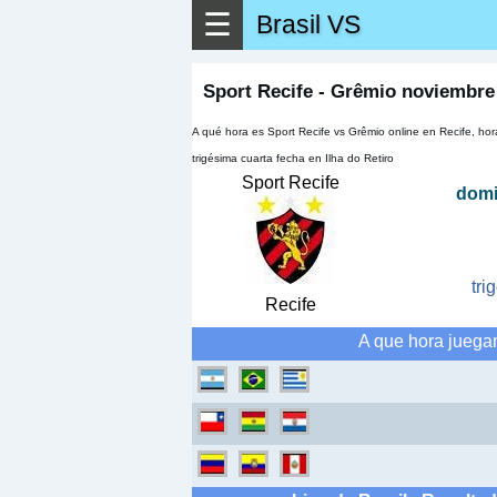
☰
Brasil VS
▶
Ver má
Sport Recife - Grêmio noviembre
A qué hora es Sport Recife vs Grêmio online en Recife, h
trigésima cuarta fecha en Ilha do Retiro
Sport Recife
domi
tri
Recife
A que hora juega