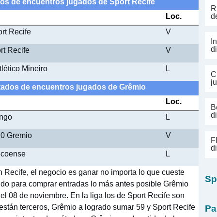
ados de encuentros jugados de Sport Recife
R
Loc.
d
rt Recife
V
I
d
rt Recife
V
tlético Mineiro
L
C
j
ultados de encuentros jugados de Grêmio
Loc.
B
d
engo
L
 0 Gremio
V
F
d
ecoense
L
 Recife, el negocio es ganar no importa lo que cueste
Sp
tido para comprar entradas lo más antes posible Grêmio
 el 08 de noviembre. En la liga los de Sport Recife son
están terceros, Grêmio a logrado sumar 59 y Sport Recife
Pa