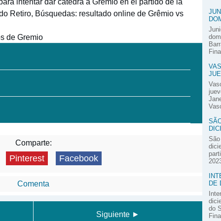
para intentar dar cátedra a Grêmio en el partido de la
JUN
 do Retiro, Búsquedas: resultado online de Grêmio vs
DOM
Juni
os de Gremio
domi
Barr
Fina
VAS
JUE
Vas
juev
Jane
Vasc
SÃO
DIC
São 
Comparte:
dici
part
Pinterest
Facebook
2023
INT
DE 
Comenta
Inte
dici
do S
Siguiente ►
Fina