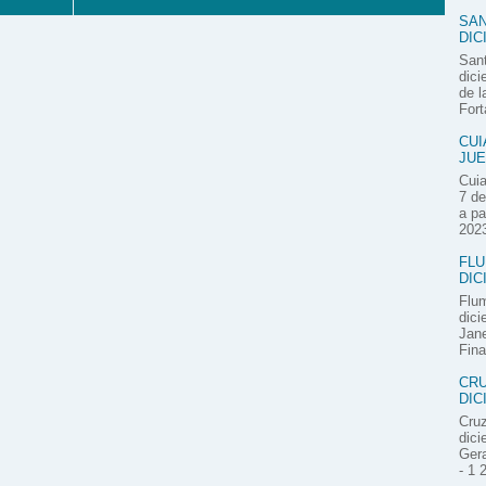
SAN
DIC
Sant
dici
de l
Fort
CUI
JUE
Cuia
7 de
a pa
2023
FLU
DIC
Flum
dici
Jane
Fina
CRU
DIC
Cruz
dici
Gera
- 1 