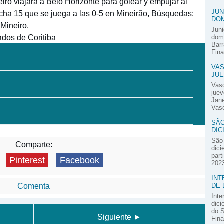
neiro viajará a Belo Horizonte para golear y empujar al
JUN
fecha 15 que se juega a las 0-5 en Mineirão, Búsquedas:
DOM
 Mineiro.
Juni
ados de Coritiba
domi
Barr
Fina
VAS
JUE
Vas
juev
Jane
Vasc
SÃO
DIC
São 
Comparte:
dici
part
Pinterest
Facebook
2023
INT
DE 
Comenta
Inte
dici
do S
Siguiente ►
Fina