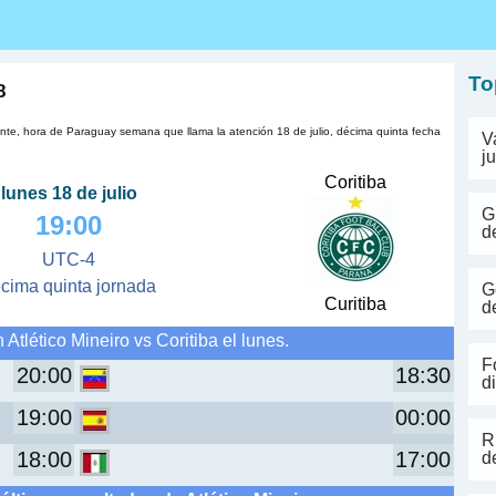
s
To
8
izonte, hora de Paraguay semana que llama la atención 18 de julio, décima quinta fecha
V
j
Coritiba
lunes 18 de julio
G
19:00
d
UTC-4
cima quinta jornada
G
Curitiba
d
Atlético Mineiro vs Coritiba el lunes.
F
20:00
18:30
d
19:00
00:00
R
18:00
17:00
d