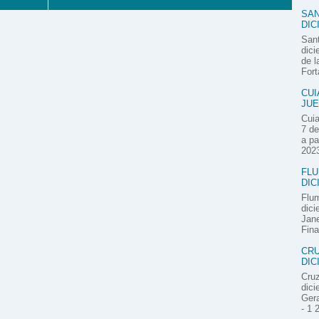
SAN
DIC
Sant
dici
de l
Fort
CUI
JUE
Cuia
7 de
a pa
2023
FLU
DIC
Flum
dici
Jane
Fina
CRU
DIC
Cruz
dici
Gera
- 1 