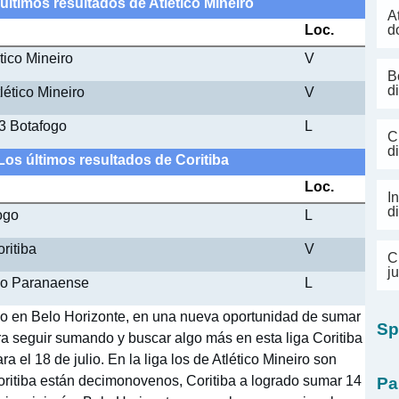
 últimos resultados de Atlético Mineiro
A
Loc.
d
tico Mineiro
V
B
d
lético Mineiro
V
 3 Botafogo
L
C
d
 Los últimos resultados de Coritiba
Loc.
I
d
fogo
L
ritiba
V
C
j
tico Paranaense
L
ico en Belo Horizonte, en una nueva oportunidad de sumar
Sp
ara seguir sumando y buscar algo más en esta liga Coritiba
ra el 18 de julio. En la liga los de Atlético Mineiro son
Coritiba están decimonovenos, Coritiba a logrado sumar 14
Pa