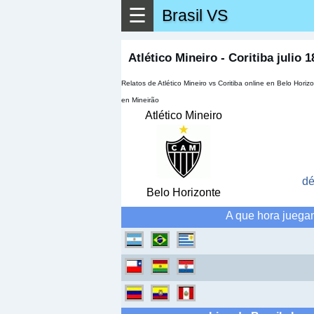
☰
Brasil VS
▶
Ver má
Atlético Mineiro - Coritiba julio 1
Relatos de Atlético Mineiro vs Coritiba online en Belo Hor
en Mineirão
Atlético Mineiro
dé
Belo Horizonte
A que hora juegan 