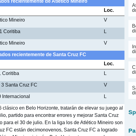
ados recientemente de Atlético Mineiro
A
Loc.
d
tico Mineiro
V
B
d
 1 Coritiba
L
tico Mineiro
V
I
d
ugados recientemente de Santa Cruz FC
Loc.
C
d
 Coritiba
L
- 3 Santa Cruz FC
V
S
d
 Internacional
L
 clásico en Belo Horizonte, tratarán de elevar su juego al
Sp
ulio, partido para encontrar errores y mejorar Santa Cruz
 para el 30 de julio. En la liga los de Atlético Mineiro son
 Cruz FC están decimonovenos, Santa Cruz FC a logrado
Pa