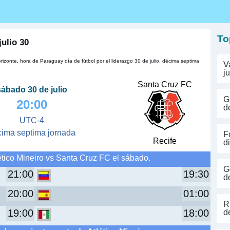
s
To
julio 30
rizonte, hora de Paraguay día de fútbol por el liderazgo 30 de julio, décima septima
V
j
Santa Cruz FC
sábado 30 de julio
G
20:00
d
UTC-4
cima septima jornada
F
Recife
d
ético Mineiro vs Santa Cruz FC el sábado.
G
21:00
19:30
d
20:00
01:00
R
19:00
18:00
d