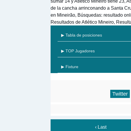
sumar 14 y Atlético Mineiro tiene 23, A
de la cancha arrinconando a Santa Cruz
en Mineirão, Búsquedas: resultado onli
Resultados de Atlético Mineiro, Resul
▶ Tabla de posiciones
▶ TOP Jugadores
▶ Fixture
Twitter
‹ Last