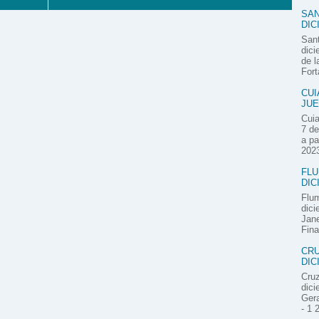
SAN
DIC
Sant
dici
de l
Fort
CUI
JUE
Cuia
7 de
a pa
2023
FLU
DIC
Flum
dici
Jane
Fina
CRU
DIC
Cruz
dici
Gera
- 1 