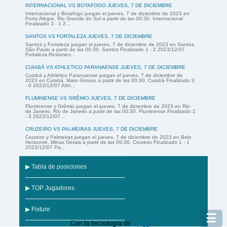
INTERNACIONAL VS BOTAFOGO JUEVES, 7 DE DICIEMBRE
Internacional y Botafogo juegan el jueves, 7 de diciembre de 2023 en
Porto Alegre, Rio Grande do Sul a partir de las 00:30. Internacional
Finalizado 3 - 1 2...
SANTOS VS FORTALEZA JUEVES, 7 DE DICIEMBRE
Santos y Fortaleza juegan el jueves, 7 de diciembre de 2023 en Santos,
São Paulo a partir de las 00:30. Santos Finalizado 1 - 2 2023/12/07
Fortaleza Resúmen...
CUIABÁ VS ATHLETICO PARANAENSE JUEVES, 7 DE DICIEMBRE
Cuiabá y Athletico Paranaense juegan el jueves, 7 de diciembre de
2023 en Cuiabá, Mato Grosso a partir de las 00:30. Cuiabá Finalizado 3
- 0 2023/12/07 Athl...
FLUMINENSE VS GRÊMIO JUEVES, 7 DE DICIEMBRE
Fluminense y Grêmio juegan el jueves, 7 de diciembre de 2023 en Rio
de Janeiro, Rio de Janeiro a partir de las 00:30. Fluminense Finalizado 2
- 3 2023/12/07...
CRUZEIRO VS PALMEIRAS JUEVES, 7 DE DICIEMBRE
Cruzeiro y Palmeiras juegan el jueves, 7 de diciembre de 2023 en Belo
Horizonte, Minas Gerais a partir de las 00:30. Cruzeiro Finalizado 1 - 1
2023/12/07 Pa...
▶ Tabla de posiciones
▶ TOP Jugadores
▶ Fixture
☰
Con la tecnología de
Blogger
.