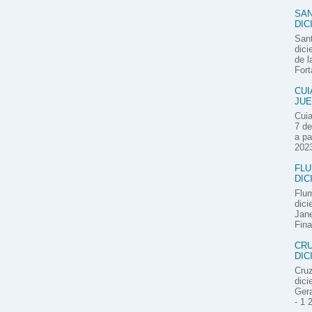
SAN
DIC
Sant
dici
de l
Fort
CUI
JUE
Cuia
7 de
a pa
2023
FLU
DIC
Flum
dici
Jane
Fina
CRU
DIC
Cruz
dici
Gera
- 1 