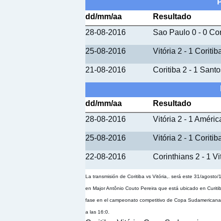
P
dd/mm/aa
Resultado
28-08-2016
Sao Paulo 0 - 0 Cor
25-08-2016
Vitória 2 - 1 Coritib
21-08-2016
Coritiba 2 - 1 Sant
dd/mm/aa
Resultado
28-08-2016
Vitória 2 - 1 Améric
25-08-2016
Vitória 2 - 1 Coritib
22-08-2016
Corinthians 2 - 1 Vi
La transmisión de Coritiba vs Vitória,. será este 31/agosto/
en Major Antônio Couto Pereira que está ubicado en Curitiba
fase en el campeonato competitivo de Copa Sudamericana, to
a las 16:0.