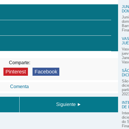
JUN
DOM
Juni
domi
Barr
Fina
VAS
JUE
Vas
juev
Jane
Vasc
Comparte:
SÃO
Pinterest
Facebook
DIC
São 
dici
Comenta
part
2023
INT
Siguiente ►
DE 
Inte
dici
do S
Fina