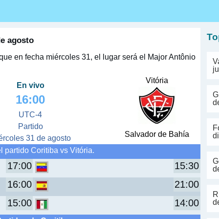
s
To
de agosto
hoque en fecha miércoles 31, el lugar será el Major Antônio
V
j
Vitória
En vivo
G
16:00
d
UTC-4
Partido
F
Salvador de Bahía
d
ércoles 31 de agosto
l partido Coritiba vs Vitória.
G
17:00
15:30
d
16:00
21:00
R
15:00
14:00
d