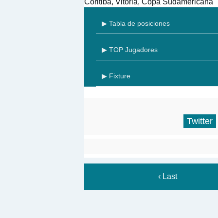
Coritiba, Vitória, Copa Sudamericana
▶ Tabla de posiciones
▶ TOP Jugadores
▶ Fixture
Twitter
‹ Last