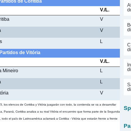
artidos de Coritiba
A
V./L.
d
itiba
V
B
d
a
V
os
L
C
d
Partidos de Vitória
V./L.
I
d
a Mineiro
L
a
L
S
d
tória
V
15, los elencos de Coritiba y Vitória juagarán con todo, la contienda se va a desarrollar
Sp
, Paraná, Coritiba analiza a su rival Vitória el encuentro que forma parte de la Segunda
do el país de Latinoamérica aclamará a Coritiba - Vitória que estarán frente a frente
Pa