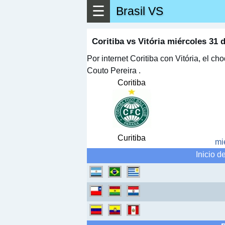
☰
Brasil VS
▶
Ver má
Coritiba vs Vitória miércoles 31 
Por internet Coritiba con Vitória, el c
Couto Pereira .
Coritiba
Curitiba
mi
Inicio de