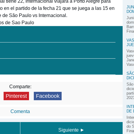
l tiene 22, Internacional viajará a Porto Alegre para
JUN
 en el partido de la fecha 21 que se juega a las 15 en
DOM
e de São Paulo vs Internacional.
Juni
dos de Sao Paulo
domi
Barr
Fina
VAS
JUE
Vas
juev
Jane
Vasc
SÃO
DIC
São 
Comparte:
dici
part
Pinterest
Facebook
2023
INT
DE 
Comenta
Inte
dici
do S
Siguiente ►
Fina