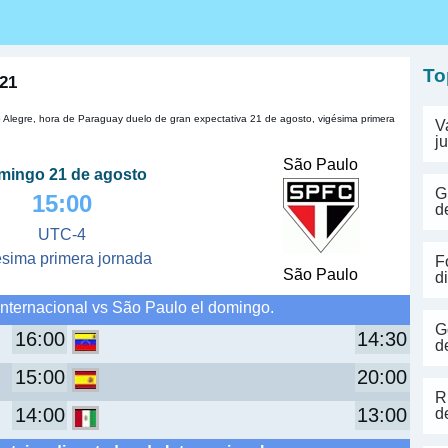
s
To
 21
o Alegre, hora de Paraguay duelo de gran expectativa 21 de agosto, vigésima primera
V
j
São Paulo
mingo 21 de agosto
G
15:00
d
UTC-4
ésima primera jornada
F
São Paulo
d
Internacional vs São Paulo el domingo.
G
16:00
14:30
d
15:00
20:00
R
14:00
13:00
d