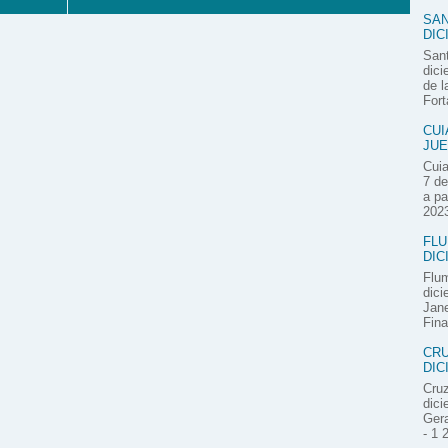
SAN
DIC
Sant
dici
de l
Fort
CUI
JUE
Cuia
7 de
a pa
2023
FLU
DIC
Flum
dici
Jane
Fina
CRU
DIC
Cruz
dici
Gera
- 1 