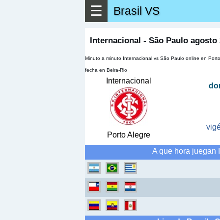
☰
Brasil VS
▶
Ver má
Internacional - São Paulo agosto
Minuto a minuto Internacional vs São Paulo online en Port
fecha en Beira-Rio
Internacional
do
vig
Porto Alegre
A que hora juegan 