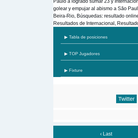
Paulo a logrado sumar 23 y Internaciona
golear y empujar al abismo a São Paulo
Beira-Rio, Búsquedas: resultado onlin
Resultados de Internacional, Resulta
▶ Tabla de posiciones
▶ TOP Jugadores
▶ Fixture
Twitter
‹ Last