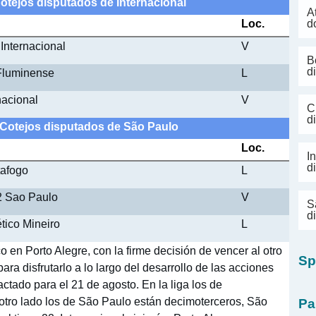
Cotejos disputados de Internacional
A
Loc.
d
Internacional
V
B
d
 Fluminense
L
nacional
V
C
d
- Cotejos disputados de São Paulo
Loc.
I
d
tafogo
L
2 Sao Paulo
V
S
d
ético Mineiro
L
 en Porto Alegre, con la firme decisión de vencer al otro
Sp
ara disfrutarlo a lo largo del desarrollo de las acciones
ctado para el 21 de agosto. En la liga los de
 otro lado los de São Paulo están decimoterceros, São
Pa