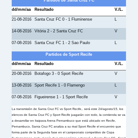
Partidos de Santa Cruz FC
dd/mm/aa
Resultado
V./L.
21-08-2016
Santa Cruz FC 0 - 1 Fluminense
L
14-08-2016
Vitória 2 - 2 Santa Cruz FC
V
07-08-2016
Santa Cruz FC 1 - 2 Sao Paulo
L
Partidos de Sport Recife
dd/mm/aa
Resultado
V./L.
20-08-2016
Botafogo 3 - 0 Sport Recife
V
13-08-2016
Sport Recife 1 - 0 Flamengo
L
07-08-2016
Figueirense 1 - 1 Sport Recife
V
La transmisión de Santa Cruz FC vs Sport Recife,. será este 24/agosto/15, los
elencos de Santa Cruz FC y Sport Recife juagarán con todo, la contienda se va
a desarrollar en Itaipava Arena Pernambuco que está ubicado en Recife,
Pernambuco, Santa Cruz FC analiza a su rival Sport Recife el encuentro que
forma parte de la Segunda fase en el campeonato competitivo de Copa