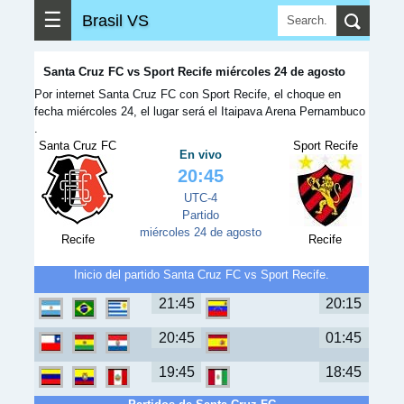
☰
Brasil VS
Santa Cruz FC vs Sport Recife miércoles 24 de agosto
Por internet Santa Cruz FC con Sport Recife, el choque en
fecha miércoles 24, el lugar será el Itaipava Arena Pernambuco
.
Santa Cruz FC
Sport Recife
En vivo
20:45
UTC-4
Partido
miércoles 24 de agosto
Recife
Recife
Inicio del partido Santa Cruz FC vs Sport Recife.
21:45
20:15
20:45
01:45
19:45
18:45