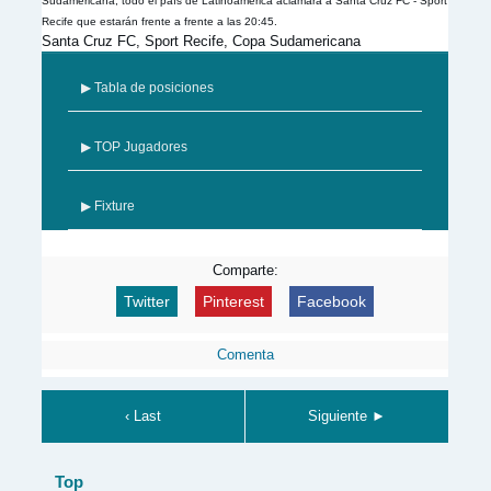
Sudamericana, todo el país de Latinoamérica aclamará a Santa Cruz FC - Sport
Recife que estarán frente a frente a las 20:45.
Santa Cruz FC, Sport Recife, Copa Sudamericana
▶ Tabla de posiciones
▶ TOP Jugadores
▶ Fixture
Comparte:
Twitter
Pinterest
Facebook
Comenta
‹ Last
Siguiente ►
Top