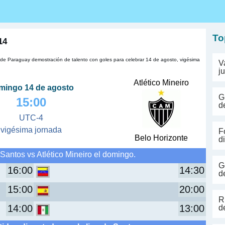
s
To
14
a de Paraguay demostración de talento con goles para celebrar 14 de agosto, vigésima
V
j
Atlético Mineiro
mingo 14 de agosto
G
15:00
d
UTC-4
vigésima jornada
F
Belo Horizonte
d
Santos vs Atlético Mineiro el domingo.
G
16:00
14:30
d
15:00
20:00
R
14:00
13:00
d