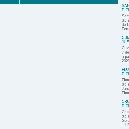
SAN
DIC
Sant
dici
de l
Fort
CUI
JUE
Cuia
7 de
a pa
2023
FLU
DIC
Flum
dici
Jane
Fina
CRU
DIC
Cruz
dici
Gera
- 1 