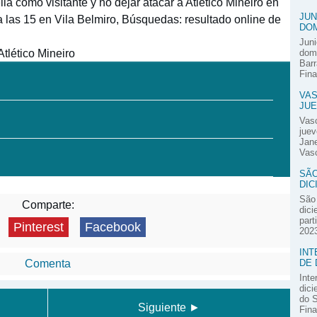
la como visitante y no dejar atacar a Atlético Mineiro en
JUN
 a las 15 en Vila Belmiro, Búsquedas: resultado online de
DOM
Juni
tlético Mineiro
domi
Barr
Fina
VAS
JUE
Vas
juev
Jane
Vasc
SÃO
DIC
São 
Comparte:
dici
part
Pinterest
Facebook
2023
INT
DE 
Comenta
Inte
dici
do S
Siguiente ►
Fina