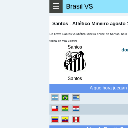
☰
Brasil VS
▶
Ver má
Santos - Atlético Mineiro agosto 
En breve Santos vs Atlético Mineiro online en Santos, hor
fecha en Vila Belmiro
Santos
do
Santos
A que hora juegan 