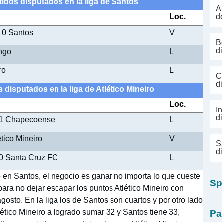
rtidos disputados en la liga de Santos
A
Loc.
d
- 0 Santos
V
B
d
ngo
L
ro
L
C
d
s disputados en la liga de Atlético Mineiro
Loc.
I
d
 - 1 Chapecoense
L
ético Mineiro
V
S
d
- 0 Santa Cruz FC
L
o en Santos, el negocio es ganar no importa lo que cueste
Sp
para no dejar escapar los puntos Atlético Mineiro con
gosto. En la liga los de Santos son cuartos y por otro lado
tlético Mineiro a logrado sumar 32 y Santos tiene 33,
Pa