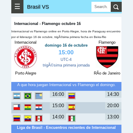
☰
Brasil VS
Internacional - Flamengo octubre 16
Internacional vs Flamengo online en Porto Alegre, hora de Paraguay encuentro
por el liderazgo 16 de octubre, trigÃ©sima primera fecha en Beira-Rio
Internacional
Flamengo
domingo 16 de octubre
15:00
UTC-4
trigÃ©sima primera jornada
Porto Alegre
RÃ­o de Janeiro
A que hora juegan Internacional vs Flamengo el domingo.
16:00
14:30
15:00
20:00
14:00
13:00
Liga de Brasil - Encuentros recientes de Internacional