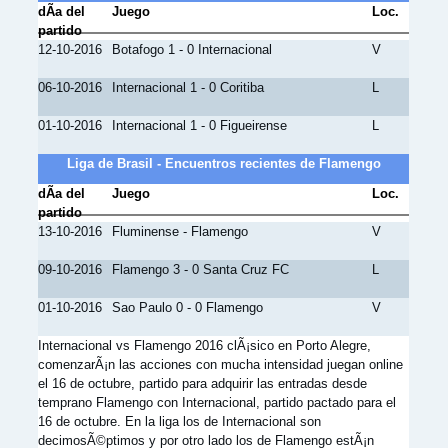
dÃ­a del
Juego
Loc.
partido
12-10-2016
Botafogo 1 - 0 Internacional
V
06-10-2016
Internacional 1 - 0 Coritiba
L
01-10-2016
Internacional 1 - 0 Figueirense
L
Liga de Brasil - Encuentros recientes de Flamengo
dÃ­a del
Juego
Loc.
partido
13-10-2016
Fluminense - Flamengo
V
09-10-2016
Flamengo 3 - 0 Santa Cruz FC
L
01-10-2016
Sao Paulo 0 - 0 Flamengo
V
Internacional vs Flamengo 2016 clÃ¡sico en Porto Alegre,
comenzarÃ¡n las acciones con mucha intensidad juegan online
el 16 de octubre, partido para adquirir las entradas desde
temprano Flamengo con Internacional, partido pactado para el
16 de octubre. En la liga los de Internacional son
decimosÃ©ptimos y por otro lado los de Flamengo estÃ¡n