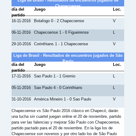
Liga de Brasil - Resultados de encuentros jugados de
Chapecoense
día del
Juego
Loc.
partido
16-11-2016
Botafogo 0 - 2 Chapecoense
V
06-11-2016
Chapecoense 1 - 0 Figueirense
L
29-10-2016
Corinthians 1 - 1 Chapecoense
V
Liga de Brasil - Resultados de encuentros jugados de São
Paulo
día del
Juego
Loc.
partido
17-11-2016
Sao Paulo 1 - 1 Gremio
L
05-11-2016
Sao Paulo 4 - 0 Corinthians
L
31-10-2016
América Mineiro 1 - 0 Sao Paulo
V
Chapecoense vs São Paulo 2016 clásico en Chapecó, darán
una lucha sin cuartel juegan online el 20 de noviembre, partido
para ver las falencias y mejorar São Paulo con Chapecoense,
partido pactado para el 20 de noviembre. En la liga los de
Chapecoense son novenos y por otro lado los de São Paulo