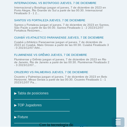
INTERNACIONAL VS BOTAFOGO JUEVES, 7 DE DICIEMBRE
Internacional y Botafogo juegan el jueves, 7 de diciembre de 2023 en
Porto Alegre, Rio Grande do Sul a partir de las 00:30. Internacional
Finalizado 3 - 1 2...
SANTOS VS FORTALEZA JUEVES, 7 DE DICIEMBRE
Santos y Fortaleza juegan el jueves, 7 de diciembre de 2023 en Santos,
São Paulo a partir de las 00:30. Santos Finalizado 1 - 2 2023/12/07
Fortaleza Resúmen...
CUIABÁ VS ATHLETICO PARANAENSE JUEVES, 7 DE DICIEMBRE
Cuiabá y Athletico Paranaense juegan el jueves, 7 de diciembre de
2023 en Cuiabá, Mato Grosso a partir de las 00:30. Cuiabá Finalizado 3
- 0 2023/12/07 Athl...
FLUMINENSE VS GRÊMIO JUEVES, 7 DE DICIEMBRE
Fluminense y Grêmio juegan el jueves, 7 de diciembre de 2023 en Rio
de Janeiro, Rio de Janeiro a partir de las 00:30. Fluminense Finalizado 2
- 3 2023/12/07...
CRUZEIRO VS PALMEIRAS JUEVES, 7 DE DICIEMBRE
Cruzeiro y Palmeiras juegan el jueves, 7 de diciembre de 2023 en Belo
Horizonte, Minas Gerais a partir de las 00:30. Cruzeiro Finalizado 1 - 1
2023/12/07 Pa...
▶ Tabla de posiciones
▶ TOP Jugadores
▶ Fixture
☰
Con la tecnología de
Blogger
.