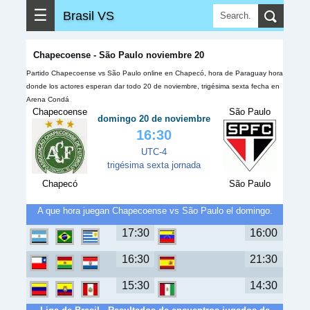
☰
Brasil VS
Chapecoense - São Paulo noviembre 20
Partido Chapecoense vs São Paulo online en Chapecó, hora de Paraguay hora
donde los actores esperan dar todo 20 de noviembre, trigésima sexta fecha en
Arena Condá
Chapecoense
São Paulo
domingo 20 de noviembre
16:30
UTC-4
trigésima sexta jornada
Chapecó
São Paulo
A que hora juegan Chapecoense vs São Paulo el domingo.
17:30
16:00
16:30
21:30
15:30
14:30