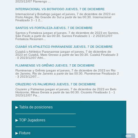
2023/12/07 Flamengo ...
INTERNACIONAL VS BOTAFOGO JUEVES, 7 DE DICIEMBRE
Internacional y Botafogo juegan el jueves, 7 de diciembre de 2023 en
Porto Alegre, Rio Grande do Sul a partir de las 00:30. Internacional
Finalizado 3 - 1 2...
SANTOS VS FORTALEZA JUEVES, 7 DE DICIEMBRE
Santos y Fortaleza juegan el jueves, 7 de diciembre de 2023 en Santos,
São Paulo a partir de las 00:30. Santos Finalizado 1 - 2 2023/12/07
Fortaleza Resúmen...
CUIABÁ VS ATHLETICO PARANAENSE JUEVES, 7 DE DICIEMBRE
Cuiabá y Athletico Paranaense juegan el jueves, 7 de diciembre de
2023 en Cuiabá, Mato Grosso a partir de las 00:30. Cuiabá Finalizado 3
- 0 2023/12/07 Athl...
FLUMINENSE VS GRÊMIO JUEVES, 7 DE DICIEMBRE
Fluminense y Grêmio juegan el jueves, 7 de diciembre de 2023 en Rio
de Janeiro, Rio de Janeiro a partir de las 00:30. Fluminense Finalizado 2
- 3 2023/12/07...
CRUZEIRO VS PALMEIRAS JUEVES, 7 DE DICIEMBRE
Cruzeiro y Palmeiras juegan el jueves, 7 de diciembre de 2023 en Belo
Horizonte, Minas Gerais a partir de las 00:30. Cruzeiro Finalizado 1 - 1
2023/12/07 Pa...
▶ Tabla de posiciones
▶ TOP Jugadores
▶ Fixture