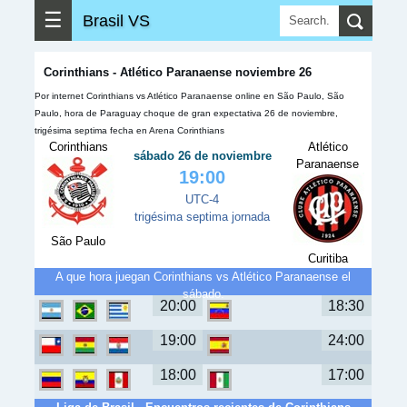
☰
Brasil VS
Corinthians - Atlético Paranaense noviembre 26
Por internet Corinthians vs Atlético Paranaense online en São Paulo, São
Paulo, hora de Paraguay choque de gran expectativa 26 de noviembre,
trigésima septima fecha en Arena Corinthians
Corinthians
Atlético
sábado 26 de noviembre
Paranaense
19:00
UTC-4
trigésima septima jornada
São Paulo
Curitiba
A que hora juegan Corinthians vs Atlético Paranaense el
sábado.
20:00
18:30
19:00
24:00
18:00
17:00