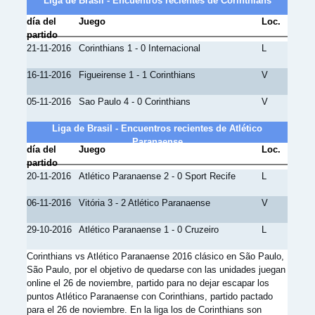
Liga de Brasil - Encuentros recientes de Corinthians
día del
Juego
Loc.
partido
21-11-2016
Corinthians 1 - 0 Internacional
L
16-11-2016
Figueirense 1 - 1 Corinthians
V
05-11-2016
Sao Paulo 4 - 0 Corinthians
V
Liga de Brasil - Encuentros recientes de Atlético
Paranaense
día del
Juego
Loc.
partido
20-11-2016
Atlético Paranaense 2 - 0 Sport Recife
L
06-11-2016
Vitória 3 - 2 Atlético Paranaense
V
29-10-2016
Atlético Paranaense 1 - 0 Cruzeiro
L
Corinthians vs Atlético Paranaense 2016 clásico en São Paulo,
São Paulo, por el objetivo de quedarse con las unidades juegan
online el 26 de noviembre, partido para no dejar escapar los
puntos Atlético Paranaense con Corinthians, partido pactado
para el 26 de noviembre. En la liga los de Corinthians son