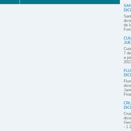
SAN
DIC
Sant
dici
de l
Fort
CUI
JUE
Cuia
7 de
a pa
2023
FLU
DIC
Flum
dici
Jane
Fina
CRU
DIC
Cruz
dici
Gera
- 1 