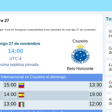
s
To
re 27
gre, hora de Paraguay competitividad entre planteles de esta liga 27 de noviembre,
V
j
Cruzeiro
ngo 27 de noviembre
G
14:00
d
UTC-4
ésima septima jornada
F
Belo Horizonte
d
Internacional vs Cruzeiro el domingo.
G
15:00
13:30
d
14:00
19:00
A
13:00
12:00
d