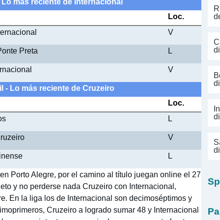
- Lo más reciente de Internacional
R
Loc.
d
ternacional
V
C
d
 Ponte Preta
L
ernacional
V
B
d
l - Lo más reciente de Cruzeiro
Loc.
I
d
os
L
Cruzeiro
V
S
d
minense
L
en Porto Alegre, por el camino al título juegan online el 27
Sp
eto y no perderse nada Cruzeiro con Internacional,
e. En la liga los de Internacional son decimoséptimos y
cimoprimeros, Cruzeiro a logrado sumar 48 y Internacional
Pa