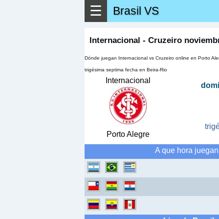
☰
Brasil VS
▶
Ver má
Internacional - Cruzeiro noviemb
Dónde juegan Internacional vs Cruzeiro online en Porto Ale
trigésima septima fecha en Beira-Rio
Internacional
domi
trig
Porto Alegre
A que hora juegan 