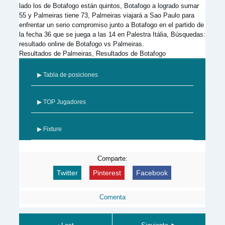
lado los de Botafogo están quintos, Botafogo a logrado sumar
55 y Palmeiras tiene 73, Palmeiras viajará a Sao Paulo para
enfrentar un serio compromiso junto a Botafogo en el partido de
la fecha 36 que se juega a las 14 en Palestra Itália, Búsquedas:
resultado online de Botafogo vs Palmeiras.
Resultados de Palmeiras, Resultados de Botafogo
▶ Tabla de posiciones
▶ TOP Jugadores
▶ Fixture
Comparte:
Twitter
Pinterest
Facebook
Comenta