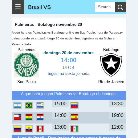
☰
Brasil VS
Palmeiras - Botafogo noviembre 20
A qué hora es Palmeiras vs Botafogo online en Sao Paulo, hora de Paraguay
pelea donde se cruzará fuego 20 de noviembre, trigésima sexta fecha en
Palestra Itália
Palmeiras
Botafogo
domingo 20 de noviembre
14:00
UTC-4
trigésima sexta jornada
Sao Paulo
Río de Janeiro
A que hora juegan Palmeiras vs Botafogo el domingo.
15:00
13:30
14:00
19:00
13:00
12:00