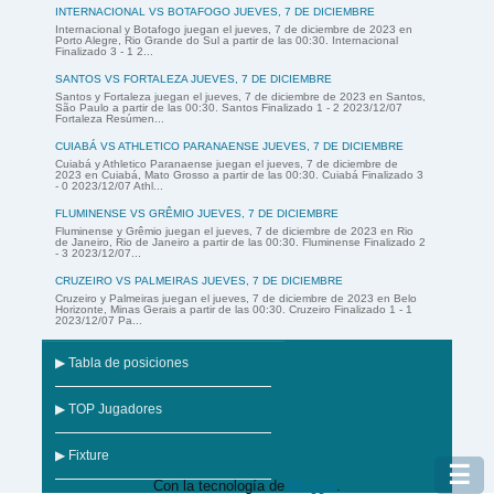
INTERNACIONAL VS BOTAFOGO JUEVES, 7 DE DICIEMBRE
Internacional y Botafogo juegan el jueves, 7 de diciembre de 2023 en
Porto Alegre, Rio Grande do Sul a partir de las 00:30. Internacional
Finalizado 3 - 1 2...
SANTOS VS FORTALEZA JUEVES, 7 DE DICIEMBRE
Santos y Fortaleza juegan el jueves, 7 de diciembre de 2023 en Santos,
São Paulo a partir de las 00:30. Santos Finalizado 1 - 2 2023/12/07
Fortaleza Resúmen...
CUIABÁ VS ATHLETICO PARANAENSE JUEVES, 7 DE DICIEMBRE
Cuiabá y Athletico Paranaense juegan el jueves, 7 de diciembre de
2023 en Cuiabá, Mato Grosso a partir de las 00:30. Cuiabá Finalizado 3
- 0 2023/12/07 Athl...
FLUMINENSE VS GRÊMIO JUEVES, 7 DE DICIEMBRE
Fluminense y Grêmio juegan el jueves, 7 de diciembre de 2023 en Rio
de Janeiro, Rio de Janeiro a partir de las 00:30. Fluminense Finalizado 2
- 3 2023/12/07...
CRUZEIRO VS PALMEIRAS JUEVES, 7 DE DICIEMBRE
Cruzeiro y Palmeiras juegan el jueves, 7 de diciembre de 2023 en Belo
Horizonte, Minas Gerais a partir de las 00:30. Cruzeiro Finalizado 1 - 1
2023/12/07 Pa...
▶ Tabla de posiciones
▶ TOP Jugadores
▶ Fixture
☰
Con la tecnología de
Blogger
.