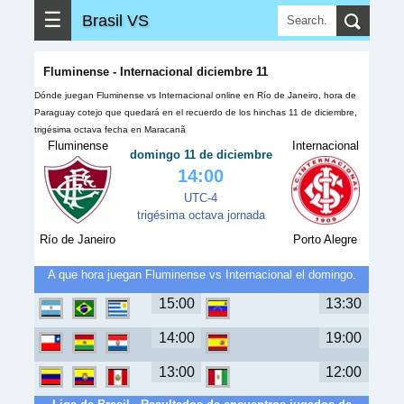
☰
Brasil VS
Fluminense - Internacional diciembre 11
Dónde juegan Fluminense vs Internacional online en Río de Janeiro, hora de
Paraguay cotejo que quedará en el recuerdo de los hinchas 11 de diciembre,
trigésima octava fecha en Maracanã
Fluminense
Internacional
domingo 11 de diciembre
14:00
UTC-4
trigésima octava jornada
Río de Janeiro
Porto Alegre
A que hora juegan Fluminense vs Internacional el domingo.
15:00
13:30
14:00
19:00
13:00
12:00