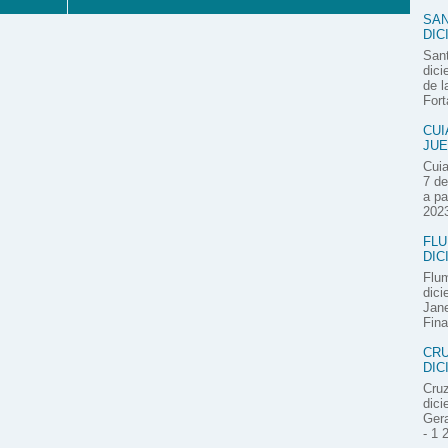
SAN
DIC
Sant
dici
de l
Fort
CUI
JUE
Cuia
7 de
a pa
2023
FLU
DIC
Flum
dici
Jane
Fina
CRU
DIC
Cruz
dici
Gera
- 1 