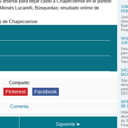
u arsenal para dejar caído a Chapecoense en el partido
JUN
 Moisés Lucarelli, Búsquedas: resultado online de
DOM
Juni
os de Chapecoense
domi
Barr
Fina
VAS
JUE
Vas
juev
Jane
Vasc
SÃO
DIC
São 
Comparte:
dici
part
Pinterest
Facebook
2023
INT
DE 
Comenta
Inte
dici
do S
Siguiente ►
Fina