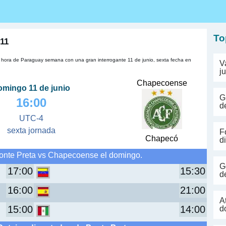
s
To
 11
hora de Paraguay semana con una gran interrogante 11 de junio, sexta fecha en
V
j
Chapecoense
omingo 11 de junio
G
16:00
d
UTC-4
sexta jornada
F
Chapecó
d
onte Preta vs Chapecoense el domingo.
G
17:00
15:30
d
16:00
21:00
A
15:00
14:00
d