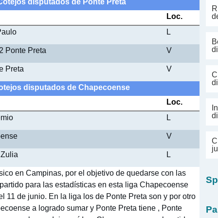
 Cotejos disputados de Ponte Preta
R
Loc.
d
Paulo
L
B
d
 2 Ponte Preta
V
e Preta
V
C
d
 Cotejos disputados de Chapecoense
Loc.
I
d
emio
L
oense
V
C
j
Zulia
L
ico en Campinas, por el objetivo de quedarse con las
Sp
 partido para las estadísticas en esta liga Chapecoense
l 11 de junio. En la liga los de Ponte Preta son y por otro
ecoense a logrado sumar y Ponte Preta tiene , Ponte
Pa