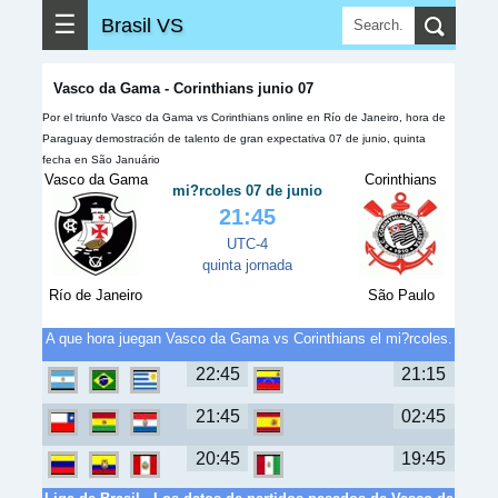
☰
Brasil VS
Vasco da Gama - Corinthians junio 07
Por el triunfo Vasco da Gama vs Corinthians online en Río de Janeiro, hora de
Paraguay demostración de talento de gran expectativa 07 de junio, quinta
fecha en São Januário
Vasco da Gama
Corinthians
mi?rcoles 07 de junio
21:45
UTC-4
quinta jornada
Río de Janeiro
São Paulo
A que hora juegan Vasco da Gama vs Corinthians el mi?rcoles.
22:45
21:15
21:45
02:45
20:45
19:45