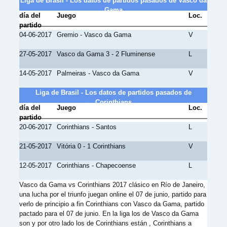
Liga de Brasil - Los datos de partidos pasados de Vasco da
Gama
día del
Juego
Loc.
partido
04-06-2017
Gremio - Vasco da Gama
V
27-05-2017
Vasco da Gama 3 - 2 Fluminense
L
14-05-2017
Palmeiras - Vasco da Gama
V
Liga de Brasil - Los datos de partidos pasados de
Corinthians
día del
Juego
Loc.
partido
20-06-2017
Corinthians - Santos
L
21-05-2017
Vitória 0 - 1 Corinthians
V
12-05-2017
Corinthians - Chapecoense
L
Vasco da Gama vs Corinthians 2017 clásico en Río de Janeiro,
una lucha por el triunfo juegan online el 07 de junio, partido para
verlo de principio a fin Corinthians con Vasco da Gama, partido
pactado para el 07 de junio. En la liga los de Vasco da Gama
son y por otro lado los de Corinthians están , Corinthians a