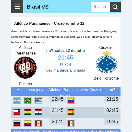
☰
Brasil VS
Atlético Paranaense - Cruzeiro julio 12
Arranca Atlético Paranaense vs Cruzeiro online en Curitiba, hora de Paraguay
competitividad que gusta a muchos seguidores 12 de julio, décima tercera
fecha en Kyocera Arena
Atlético
Cruzeiro
mi?rcoles 12 de julio
Paranaense
21:45
UTC-4
décima tercera jornada
Belo Horizonte
Curitiba
A que hora juegan Atlético Paranaense vs Cruzeiro el mi?
rcoles.
22:45
21:15
21:45
02:45
20:45
19:45