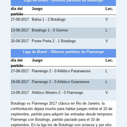
Liga de Brasil - Últimos partidos de Botafogo
día del
Juego
Loc.
partido
27-08-2017
Bahia 1 - 2 Botafogo
V
13-08-2017
Botafogo 1 - 0 Gremio
L
20-08-2017
Ponte Preta 2 - 1 Botafogo
V
Liga de Brasil - Últimos partidos de Flamengo
día del
Juego
Loc.
partido
27-08-2017
Flamengo 2 - 0 Atlético Paranaense
L
19-08-2017
Flamengo 2 - 0 Atlético Goianiense
L
13-08-2017
Atlético Mineiro 2 - 0 Flamengo
V
Botafogo vs Flamengo 2017 clásico en Rio de Janeiro, la
confrontación dejará mucho para hablar juegan online el 10 de
septiembre, partido para adquirir las entradas desde temprano
Flamengo con Botafogo, partido pactado para el 10 de
septiembre. En la liga los de Botafogo son octavos y por otro