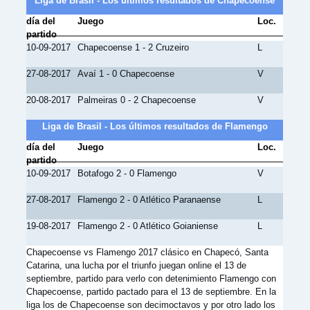
Liga de Brasil - Los últimos resultados de Chapecoense
día del
Juego
Loc.
partido
10-09-2017
Chapecoense 1 - 2 Cruzeiro
L
27-08-2017
Avaí 1 - 0 Chapecoense
V
20-08-2017
Palmeiras 0 - 2 Chapecoense
V
Liga de Brasil - Los últimos resultados de Flamengo
día del
Juego
Loc.
partido
10-09-2017
Botafogo 2 - 0 Flamengo
V
27-08-2017
Flamengo 2 - 0 Atlético Paranaense
L
19-08-2017
Flamengo 2 - 0 Atlético Goianiense
L
Chapecoense vs Flamengo 2017 clásico en Chapecó, Santa
Catarina, una lucha por el triunfo juegan online el 13 de
septiembre, partido para verlo con detenimiento Flamengo con
Chapecoense, partido pactado para el 13 de septiembre. En la
liga los de Chapecoense son decimoctavos y por otro lado los