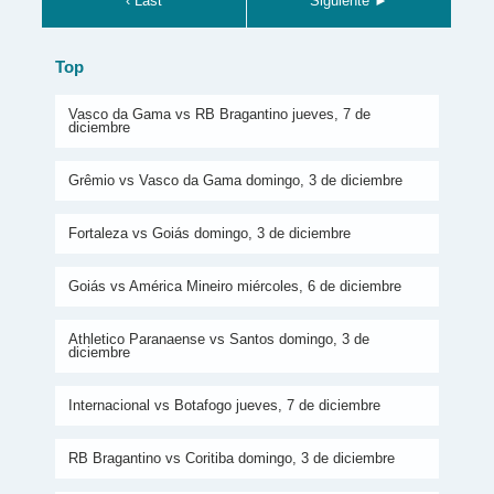
‹ Last
Siguiente ►
Top
Vasco da Gama vs RB Bragantino jueves, 7 de
diciembre
Grêmio vs Vasco da Gama domingo, 3 de diciembre
Fortaleza vs Goiás domingo, 3 de diciembre
Goiás vs América Mineiro miércoles, 6 de diciembre
Athletico Paranaense vs Santos domingo, 3 de
diciembre
Internacional vs Botafogo jueves, 7 de diciembre
RB Bragantino vs Coritiba domingo, 3 de diciembre