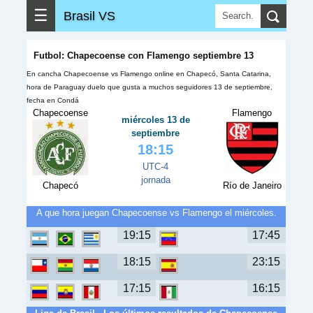
☰
Brasil VS
Futbol: Chapecoense con Flamengo septiembre 13
En cancha Chapecoense vs Flamengo online en Chapecó, Santa Catarina,
hora de Paraguay duelo que gusta a muchos seguidores 13 de septiembre,
fecha en Condá
Chapecoense
Flamengo
miércoles 13 de
septiembre
18:15
UTC-4
jornada
Chapecó
Río de Janeiro
A que hora juegan Chapecoense vs Flamengo el miércoles.
19:15
17:45
18:15
23:15
17:15
16:15