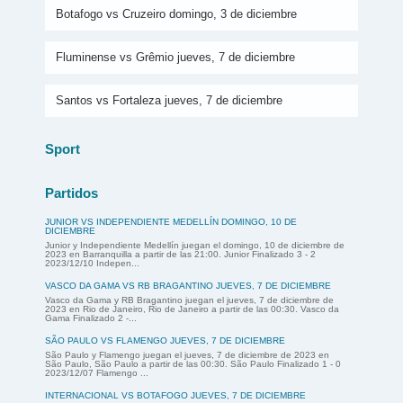
Botafogo vs Cruzeiro domingo, 3 de diciembre
Fluminense vs Grêmio jueves, 7 de diciembre
Santos vs Fortaleza jueves, 7 de diciembre
Sport
Partidos
JUNIOR VS INDEPENDIENTE MEDELLÍN DOMINGO, 10 DE
DICIEMBRE
Junior y Independiente Medellín juegan el domingo, 10 de diciembre de
2023 en Barranquilla a partir de las 21:00. Junior Finalizado 3 - 2
2023/12/10 Indepen...
VASCO DA GAMA VS RB BRAGANTINO JUEVES, 7 DE DICIEMBRE
Vasco da Gama y RB Bragantino juegan el jueves, 7 de diciembre de
2023 en Rio de Janeiro, Rio de Janeiro a partir de las 00:30. Vasco da
Gama Finalizado 2 -...
SÃO PAULO VS FLAMENGO JUEVES, 7 DE DICIEMBRE
São Paulo y Flamengo juegan el jueves, 7 de diciembre de 2023 en
São Paulo, São Paulo a partir de las 00:30. São Paulo Finalizado 1 - 0
2023/12/07 Flamengo ...
INTERNACIONAL VS BOTAFOGO JUEVES, 7 DE DICIEMBRE