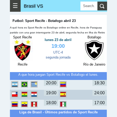
☰
Brasil VS
Futbol: Sport Recife - Botafogo abril 23
A qué hora es Sport Recife vs Botafogo online en Recife, hora de Paraguay
partido con una gran interrogante 23 de abril, segunda fecha en Ilha do Retiro
Sport Recife
Botafogo
lunes 23 de abril
19:00
UTC-4
segunda jornada
Recife
Río de Janeiro
A que hora juegan Sport Recife vs Botafogo el lunes.
20:00
18:30
19:00
24:00
18:00
17:00
Liga de Brasil - Últimos partidos de Sport Recife