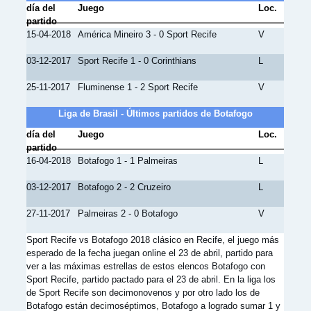
día del
Juego
Loc.
partido
15-04-2018
América Mineiro 3 - 0 Sport Recife
V
03-12-2017
Sport Recife 1 - 0 Corinthians
L
25-11-2017
Fluminense 1 - 2 Sport Recife
V
Liga de Brasil - Últimos partidos de Botafogo
día del
Juego
Loc.
partido
16-04-2018
Botafogo 1 - 1 Palmeiras
L
03-12-2017
Botafogo 2 - 2 Cruzeiro
L
27-11-2017
Palmeiras 2 - 0 Botafogo
V
Sport Recife vs Botafogo 2018 clásico en Recife, el juego más
esperado de la fecha juegan online el 23 de abril, partido para
ver a las máximas estrellas de estos elencos Botafogo con
Sport Recife, partido pactado para el 23 de abril. En la liga los
de Sport Recife son decimonovenos y por otro lado los de
Botafogo están decimoséptimos, Botafogo a logrado sumar 1 y