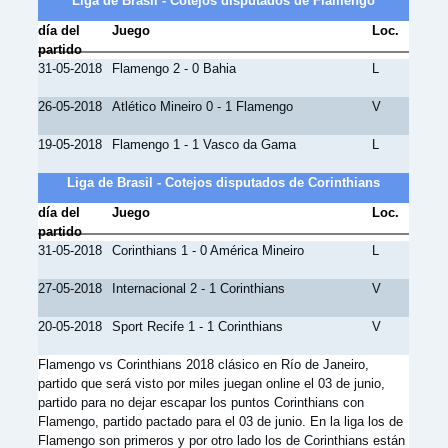
Liga de Brasil - Cotejos disputados de Flamengo
día del
Juego
Loc.
partido
31-05-2018
Flamengo 2 - 0 Bahia
L
26-05-2018
Atlético Mineiro 0 - 1 Flamengo
V
19-05-2018
Flamengo 1 - 1 Vasco da Gama
L
Liga de Brasil - Cotejos disputados de Corinthians
día del
Juego
Loc.
partido
31-05-2018
Corinthians 1 - 0 América Mineiro
L
27-05-2018
Internacional 2 - 1 Corinthians
V
20-05-2018
Sport Recife 1 - 1 Corinthians
V
Flamengo vs Corinthians 2018 clásico en Río de Janeiro,
partido que será visto por miles juegan online el 03 de junio,
partido para no dejar escapar los puntos Corinthians con
Flamengo, partido pactado para el 03 de junio. En la liga los de
Flamengo son primeros y por otro lado los de Corinthians están