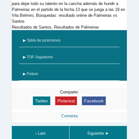
para dejar todo su talento en la cancha además de hundir a
Palmeiras en el partido de la fecha 13 que se juega a las 19 en
Vila Belmiro, Búsquedas: resultado online de Palmeiras vs
Santos.
Resultados de Santos, Resultados de Palmeiras
▶ Tabla de posiciones
▶ TOP Jugadores
▶ Fixture
Comparte:
Twitter
Pinterest
Facebook
Comenta
‹ Last
Siguiente ►