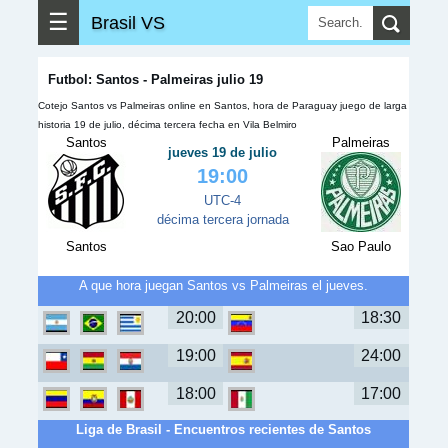
☰
Brasil VS
Futbol: Santos - Palmeiras julio 19
Cotejo Santos vs Palmeiras online en Santos, hora de Paraguay juego de larga
historia 19 de julio, décima tercera fecha en Vila Belmiro
Santos
Palmeiras
jueves 19 de julio
19:00
UTC-4
décima tercera jornada
Santos
Sao Paulo
A que hora juegan Santos vs Palmeiras el jueves.
20:00
18:30
19:00
24:00
18:00
17:00
Liga de Brasil - Encuentros recientes de Santos