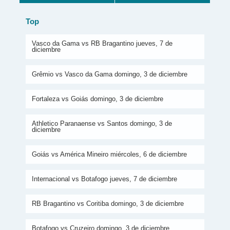
Top
Vasco da Gama vs RB Bragantino jueves, 7 de
diciembre
Grêmio vs Vasco da Gama domingo, 3 de diciembre
Fortaleza vs Goiás domingo, 3 de diciembre
Athletico Paranaense vs Santos domingo, 3 de
diciembre
Goiás vs América Mineiro miércoles, 6 de diciembre
Internacional vs Botafogo jueves, 7 de diciembre
RB Bragantino vs Coritiba domingo, 3 de diciembre
Botafogo vs Cruzeiro domingo, 3 de diciembre