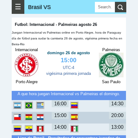
☰
Brasil VS
Futbol: Internacional - Palmeiras agosto 26
Juegan Internacional vs Palmeiras online en Porto Alegre, hora de Paraguay
día de fútbol para sudar la camiseta 26 de agosto, vigésima primera fecha en
Beira-Rio
Internacional
Palmeiras
domingo 26 de agosto
15:00
UTC-4
vigésima primera jornada
Porto Alegre
Sao Paulo
A que hora juegan Internacional vs Palmeiras el domingo.
16:00
14:30
15:00
20:00
14:00
13:00