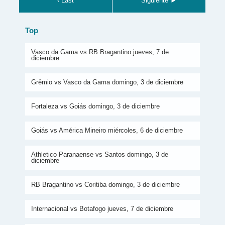
‹ Last
Siguiente ►
Top
Vasco da Gama vs RB Bragantino jueves, 7 de
diciembre
Grêmio vs Vasco da Gama domingo, 3 de diciembre
Fortaleza vs Goiás domingo, 3 de diciembre
Goiás vs América Mineiro miércoles, 6 de diciembre
Athletico Paranaense vs Santos domingo, 3 de
diciembre
RB Bragantino vs Coritiba domingo, 3 de diciembre
Internacional vs Botafogo jueves, 7 de diciembre