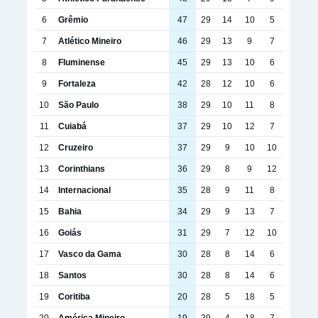
6
Grêmio
47
29
14
10
5
7
Atlético Mineiro
46
29
13
9
7
8
Fluminense
45
29
13
10
6
9
Fortaleza
42
28
12
10
6
10
São Paulo
38
29
10
11
8
11
Cuiabá
37
29
10
12
7
12
Cruzeiro
37
29
9
10
10
13
Corinthians
36
29
8
9
12
14
Internacional
35
28
9
11
8
15
Bahia
34
29
9
13
7
16
Goiás
31
29
7
12
10
17
Vasco da Gama
30
28
8
14
6
18
Santos
30
28
8
14
6
19
Coritiba
20
28
5
18
5
20
América Mineiro
19
29
4
18
7