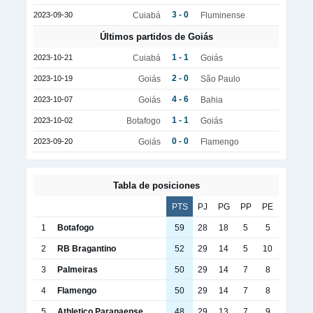
3 - 0
2023-09-30
Cuiabá
Fluminense
Últimos partidos de Goiás
1 - 1
2023-10-21
Cuiabá
Goiás
2 - 0
2023-10-19
Goiás
São Paulo
4 - 6
2023-10-07
Goiás
Bahia
1 - 1
2023-10-02
Botafogo
Goiás
0 - 0
2023-09-20
Goiás
Flamengo
Tabla de posiciones
PTS
PJ
PG
PP
PE
1
Botafogo
59
28
18
5
5
2
RB Bragantino
52
29
14
5
10
3
Palmeiras
50
29
14
7
8
4
Flamengo
50
29
14
7
8
5
Athletico Paranaense
48
29
13
7
9