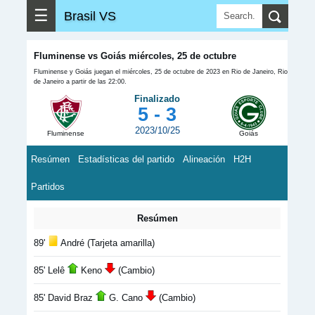
☰
Brasil VS
Fluminense vs Goiás miércoles, 25 de octubre
Fluminense y Goiás juegan el miércoles, 25 de octubre de 2023 en Rio de Janeiro, Rio
de Janeiro a partir de las 22:00.
Finalizado
5 - 3
2023/10/25
Fluminense
Goiás
Resúmen
Estadísticas del partido
Alineación
H2H
Partidos
Resúmen
89'
André (Tarjeta amarilla)
85' Lelê
Keno
(Cambio)
85' David Braz
G. Cano
(Cambio)