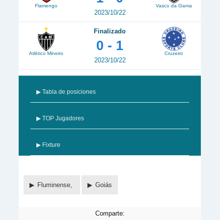
Flamengo
Vasco da Gama
2023/10/22
Finalizado
0 - 1
Atlético Mineiro
Cruzeiro
2023/10/22
▶ Tabla de posiciones
▶ TOP Jugadores
▶ Fixture
Fluminense,
Goiás
Comparte: