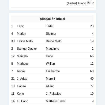
(Tadeu) Allano
5'
Alineación inicial
1
Fábio
Tadeu
23
4
Marlon
Sidimar
4
30
Felipe Melo
Bruno Melo
19
2
Samuel Xavier
Maguinho
2
12
Marcelo
Hugo
66
8
Matheus
Willian
12
7
André
Guilherme
60
21
J. Arias
Morelli
40
10
Ganso
Allano
77
11
Keno
J. Palacios
10
14
G. Cano
Matheus Babi
9