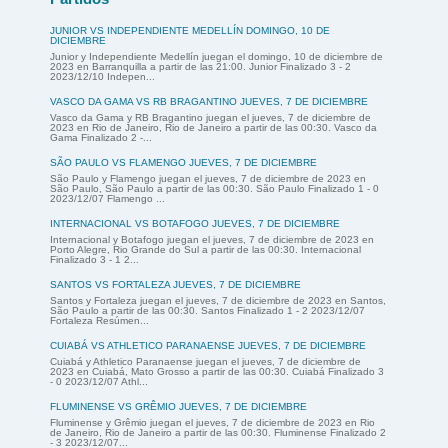
JUNIOR VS INDEPENDIENTE MEDELLÍN DOMINGO, 10 DE
DICIEMBRE
Junior y Independiente Medellín juegan el domingo, 10 de diciembre de
2023 en Barranquilla a partir de las 21:00. Junior Finalizado 3 - 2
2023/12/10 Indepen...
VASCO DA GAMA VS RB BRAGANTINO JUEVES, 7 DE DICIEMBRE
Vasco da Gama y RB Bragantino juegan el jueves, 7 de diciembre de
2023 en Rio de Janeiro, Rio de Janeiro a partir de las 00:30. Vasco da
Gama Finalizado 2 -...
SÃO PAULO VS FLAMENGO JUEVES, 7 DE DICIEMBRE
São Paulo y Flamengo juegan el jueves, 7 de diciembre de 2023 en
São Paulo, São Paulo a partir de las 00:30. São Paulo Finalizado 1 - 0
2023/12/07 Flamengo ...
INTERNACIONAL VS BOTAFOGO JUEVES, 7 DE DICIEMBRE
Internacional y Botafogo juegan el jueves, 7 de diciembre de 2023 en
Porto Alegre, Rio Grande do Sul a partir de las 00:30. Internacional
Finalizado 3 - 1 2...
SANTOS VS FORTALEZA JUEVES, 7 DE DICIEMBRE
Santos y Fortaleza juegan el jueves, 7 de diciembre de 2023 en Santos,
São Paulo a partir de las 00:30. Santos Finalizado 1 - 2 2023/12/07
Fortaleza Resúmen...
CUIABÁ VS ATHLETICO PARANAENSE JUEVES, 7 DE DICIEMBRE
Cuiabá y Athletico Paranaense juegan el jueves, 7 de diciembre de
2023 en Cuiabá, Mato Grosso a partir de las 00:30. Cuiabá Finalizado 3
- 0 2023/12/07 Athl...
FLUMINENSE VS GRÊMIO JUEVES, 7 DE DICIEMBRE
Fluminense y Grêmio juegan el jueves, 7 de diciembre de 2023 en Rio
de Janeiro, Rio de Janeiro a partir de las 00:30. Fluminense Finalizado 2
- 3 2023/12/07...