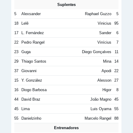
Suplentes
5
Alexsander
Raphael Guzzo
5
18
Lelê
Vinicius
95
17
L. Fernández
Sander
6
22
Pedro Rangel
Vinícius
7
23
Guga
Diego Gonçalves
11
29
Thiago Santos
Mina
14
37
Giovanni
Apodi
22
15
Y. González
Alesson
27
16
Diogo Barbosa
Higor
8
44
David Braz
João Magno
45
45
Lima
Luis Oyama
55
55
Danielzinho
Marcelo Rangel
88
Entrenadores