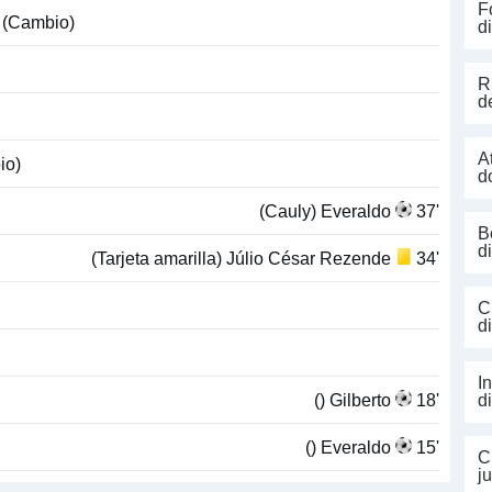
F
(Cambio)
d
R
d
A
io)
d
(Cauly) Everaldo
37'
B
d
(Tarjeta amarilla) Júlio César Rezende
34'
C
d
I
() Gilberto
18'
d
() Everaldo
15'
C
j