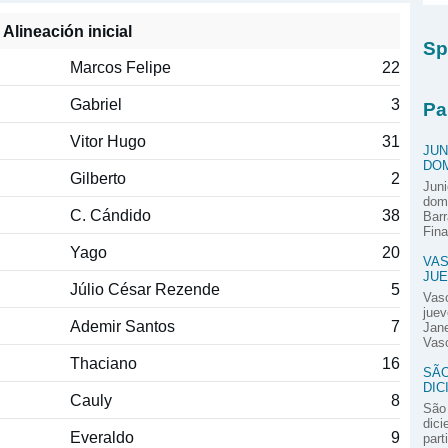
Alineación inicial
Sp
Marcos Felipe
22
Gabriel
3
Pa
Vitor Hugo
31
JUN
DOM
Gilberto
2
Juni
domi
C. Cándido
38
Barr
Fina
Yago
20
VAS
JUE
Júlio César Rezende
5
Vas
juev
Ademir Santos
7
Jane
Vasc
Thaciano
16
SÃO
DIC
Cauly
8
São 
dici
Everaldo
9
part