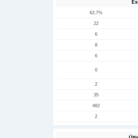
Es
62.7%
22
6
8
6
0
2
35
482
2
Últ