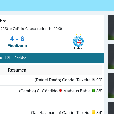
ubre
2023 en Goiânia, Goiás a partir de las 19:00.
4 - 6
Finalizado
Bahia
ón
H2H
Partidos
Resúmen
(Rafael Ratão) Gabriel Teixeira
90'
(Cambio) C. Cándido
Matheus Bahia
86'
(Tarjeta amarilla) Gabriel Teixeira
84'