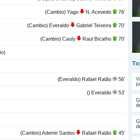
(Cambio) Yago
N. Acevedo
76'
(Cambio) Everaldo
Gabriel Teixeira
70'
(Cambio) Cauly
Raul Bicalho
70'
o)
To
(Everaldo) Rafael Ratão
56'
V
j
() Everaldo
53'
G
d
G
d
(Cambio) Ademir Santos
Rafael Ratão
45'