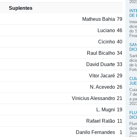
2023
Suplentes
INT
DE 
Matheus Bahia
79
Inte
dici
Luciano
46
do S
Fina
Cicinho
40
SAN
DIC
Raul Bicalho
34
Sant
dici
David Duarte
33
de l
Fort
Vitor Jacaré
29
CUI
JUE
N. Acevedo
26
Cuia
7 de
Vinicius Alessandro
21
a pa
2023
L. Mugni
19
FLU
DIC
Rafael Ratão
11
Flum
dici
Danilo Fernandes
1
Jane