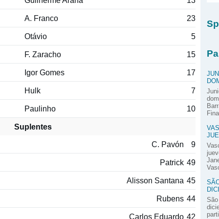
Guilherme Arana
13
A. Franco
23
Sp
Otávio
5
Pa
F. Zaracho
15
Igor Gomes
17
JUN
DOM
Hulk
7
Juni
domi
Barr
Paulinho
10
Fina
Suplentes
VAS
JUE
C. Pavón
9
Vas
juev
Jane
Patrick
49
Vasc
Alisson Santana
45
SÃO
DIC
Rubens
44
São 
dici
part
Carlos Eduardo
42