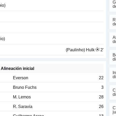
G
io)
d
R
d
A
io)
d
(Paulinho) Hulk
2'
B
d
Alineación inicial
I
d
Everson
22
Bruno Fuchs
3
C
d
M. Lemos
28
R. Saravia
26
C
j