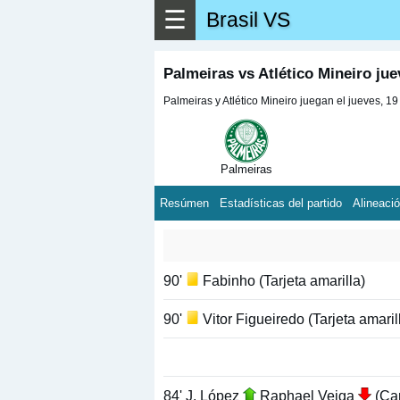
☰
Brasil VS
Palmeiras vs Atlético Mineiro jue
Palmeiras y Atlético Mineiro juegan el jueves, 1
Palmeiras
Resúmen
Estadísticas del partido
Alineaci
90'
Fabinho (Tarjeta amarilla)
90'
Vitor Figueiredo (Tarjeta amaril
84' J. López
Raphael Veiga
(Ca