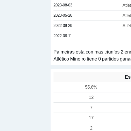
2023-08-03
Atlé
2023-05-28
Atlé
2022-09-29
Atlé
2022-08-11
Palmeiras está con mas triunfos 2 en
Atlético Mineiro tiene 0 partidos gan
Es
55.6%
12
7
17
2