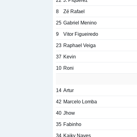
22
J. Piquerez
8
Zé Rafael
25
Gabriel Menino
9
Vitor Figueiredo
23
Raphael Veiga
37
Kevin
10
Roni
14
Artur
42
Marcelo Lomba
40
Jhow
35
Fabinho
34
Kaiky Naves