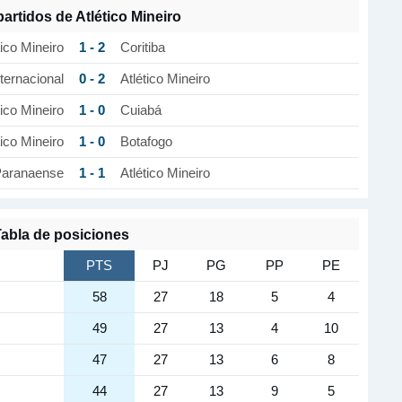
partidos de Atlético Mineiro
1 - 2
tico Mineiro
Coritiba
0 - 2
nternacional
Atlético Mineiro
1 - 0
tico Mineiro
Cuiabá
1 - 0
tico Mineiro
Botafogo
1 - 1
 Paranaense
Atlético Mineiro
abla de posiciones
PTS
PJ
PG
PP
PE
58
27
18
5
4
49
27
13
4
10
47
27
13
6
8
44
27
13
9
5