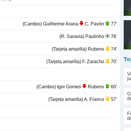
)
(Cambio) Guilherme Arana
C. Pavón
77'
(R. Saravia) Paulinho
76'
(Tarjeta amarilla) Rubens
74'
To
(Tarjeta amarilla) F. Zaracho
70'
V
j
(Cambio) Igor Gomes
Rubens
60'
G
d
(Tarjeta amarilla) A. Franco
57'
F
d