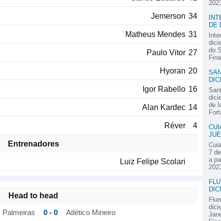
2023
Jemerson
34
INT
DE 
Matheus Mendes
31
Inte
dici
do S
Paulo Vitor
27
Fina
Hyoran
20
SAN
DIC
Igor Rabello
16
Sant
dici
de l
Alan Kardec
14
Fort
Réver
4
CUI
JUE
Entrenadores
Cuia
7 de
a pa
Luiz Felipe Scolari
2023
FLU
DIC
Head to head
Flum
dici
0 - 0
Palmeiras
Atlético Mineiro
Jane