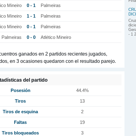
Fina
0 - 1
tico Mineiro
Palmeiras
CRU
DIC
1 - 1
tico Mineiro
Palmeiras
Cruz
dici
0 - 1
tico Mineiro
Palmeiras
Gera
- 1 
0 - 0
Palmeiras
Atlético Mineiro
cuentros ganados en 2 partidos recientes jugados,
ados, en 3 ocasiones quedaron con el resultado parejo.
tadísticas del partido
Posesión
44.4%
Tiros
13
Tiros de esquina
2
Faltas
19
Tiros bloqueados
3