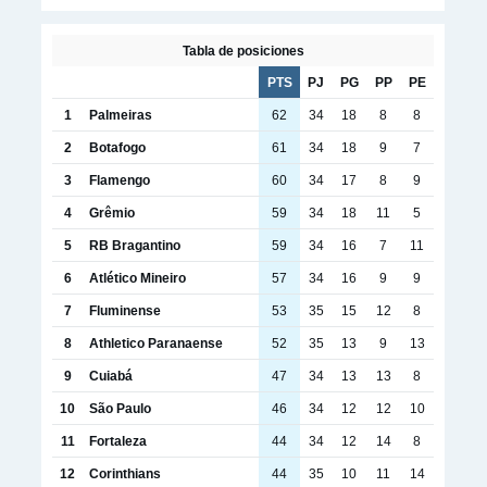
Tabla de posiciones
PTS
PJ
PG
PP
PE
1
Palmeiras
62
34
18
8
8
2
Botafogo
61
34
18
9
7
3
Flamengo
60
34
17
8
9
4
Grêmio
59
34
18
11
5
5
RB Bragantino
59
34
16
7
11
6
Atlético Mineiro
57
34
16
9
9
7
Fluminense
53
35
15
12
8
8
Athletico Paranaense
52
35
13
9
13
9
Cuiabá
47
34
13
13
8
10
São Paulo
46
34
12
12
10
11
Fortaleza
44
34
12
14
8
12
Corinthians
44
35
10
11
14