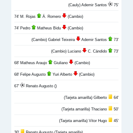
(Cauly) Ademir Santos
75'
74' M. Rojas
Á. Romero
(Cambio)
74' Pedro
Matheus Bidu
(Cambio)
(Cambio) Gabriel Teixeira
Ademir Santos
73'
(Cambio) Luciano
C. Cándido
73'
68' Matheus Araujo
Giuliano
(Cambio)
68' Felipe Augusto
Yuri Alberto
(Cambio)
67'
Renato Augusto ()
(Tarjeta amarilla) Gilberto
64'
(Tarjeta amarilla) Thaciano
50'
(Tarjeta amarilla) Vitor Hugo
45'
30'
Renato Augusto (Tarjeta amarilla)