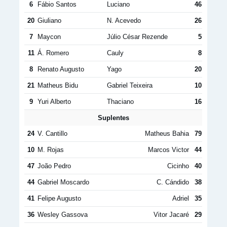
6
Fábio Santos
Luciano
46
20
Giuliano
N. Acevedo
26
7
Maycon
Júlio César Rezende
5
11
Á. Romero
Cauly
8
8
Renato Augusto
Yago
20
21
Matheus Bidu
Gabriel Teixeira
10
9
Yuri Alberto
Thaciano
16
Suplentes
24
V. Cantillo
Matheus Bahia
79
10
M. Rojas
Marcos Victor
44
47
João Pedro
Cicinho
40
44
Gabriel Moscardo
C. Cándido
38
41
Felipe Augusto
Adriel
35
36
Wesley Gassova
Vitor Jacaré
29