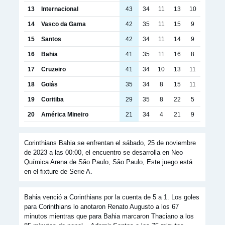
13
Internacional
43
34
11
13
10
14
Vasco da Gama
42
35
11
15
9
15
Santos
42
34
11
14
9
16
Bahia
41
35
11
16
8
17
Cruzeiro
41
34
10
13
11
18
Goiás
35
34
8
15
11
19
Coritiba
29
35
8
22
5
20
América Mineiro
21
34
4
21
9
Corinthians Bahia se enfrentan el sábado, 25 de noviembre
de 2023 a las 00:00, el encuentro se desarrolla en Neo
Química Arena de São Paulo, São Paulo, Este juego está
en el fixture de Serie A.
Bahia venció a Corinthians por la cuenta de 5 a 1. Los goles
para Corinthians lo anotaron Renato Augusto a los 67
minutos mientras que para Bahia marcaron Thaciano a los