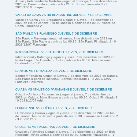
Junior y Independiente Medellín juegan el domingo, 10 de diciembre de
2023 en Barranquilla a partir de las 21:00. Junior Finalizado 3 - 2
2023/12/10 Indepen...
VASCO DA GAMA VS RB BRAGANTINO JUEVES, 7 DE DICIEMBRE
Vasco da Gama y RB Bragantino juegan el jueves, 7 de diciembre de
2023 en Rio de Janeiro, Rio de Janeiro a partir de las 00:30. Vasco da
Gama Finalizado 2 -...
SÃO PAULO VS FLAMENGO JUEVES, 7 DE DICIEMBRE
São Paulo y Flamengo juegan el jueves, 7 de diciembre de 2023 en
São Paulo, São Paulo a partir de las 00:30. São Paulo Finalizado 1 - 0
2023/12/07 Flamengo ...
INTERNACIONAL VS BOTAFOGO JUEVES, 7 DE DICIEMBRE
Internacional y Botafogo juegan el jueves, 7 de diciembre de 2023 en
Porto Alegre, Rio Grande do Sul a partir de las 00:30. Internacional
Finalizado 3 - 1 2...
SANTOS VS FORTALEZA JUEVES, 7 DE DICIEMBRE
Santos y Fortaleza juegan el jueves, 7 de diciembre de 2023 en Santos,
São Paulo a partir de las 00:30. Santos Finalizado 1 - 2 2023/12/07
Fortaleza Resúmen...
CUIABÁ VS ATHLETICO PARANAENSE JUEVES, 7 DE DICIEMBRE
Cuiabá y Athletico Paranaense juegan el jueves, 7 de diciembre de
2023 en Cuiabá, Mato Grosso a partir de las 00:30. Cuiabá Finalizado 3
- 0 2023/12/07 Athl...
FLUMINENSE VS GRÊMIO JUEVES, 7 DE DICIEMBRE
Fluminense y Grêmio juegan el jueves, 7 de diciembre de 2023 en Rio
de Janeiro, Rio de Janeiro a partir de las 00:30. Fluminense Finalizado 2
- 3 2023/12/07...
CRUZEIRO VS PALMEIRAS JUEVES, 7 DE DICIEMBRE
Cruzeiro y Palmeiras juegan el jueves, 7 de diciembre de 2023 en Belo
Horizonte, Minas Gerais a partir de las 00:30. Cruzeiro Finalizado 1 - 1