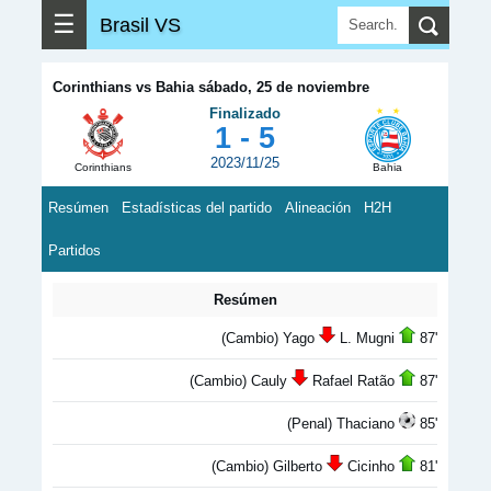
☰
Brasil VS
Corinthians vs Bahia sábado, 25 de noviembre
Finalizado
1 - 5
2023/11/25
Corinthians
Bahia
Resúmen
Estadísticas del partido
Alineación
H2H
Partidos
Resúmen
(Cambio) Yago
L. Mugni
87'
(Cambio) Cauly
Rafael Ratão
87'
(Penal) Thaciano
85'
(Cambio) Gilberto
Cicinho
81'