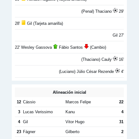
(Penal) Thaciano
29'
28'
Gil (Tarjeta amarilla)
Gil 27'
22' Wesley Gassova
Fábio Santos
(Cambio)
(Thaciano) Cauly
16'
(Luciano) Júlio César Rezende
4'
Alineación inicial
12
Cássio
Marcos Felipe
22
3
Lucas Verissimo
Kanu
4
4
Gil
Vitor Hugo
31
23
Fágner
Gilberto
2