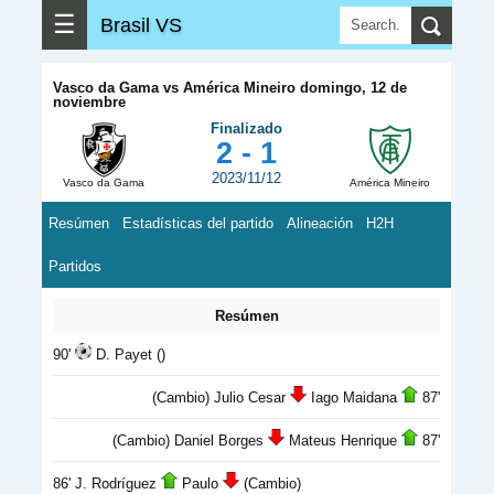
☰
Brasil VS
Vasco da Gama vs América Mineiro domingo, 12 de
noviembre
Finalizado
2 - 1
2023/11/12
Vasco da Gama
América Mineiro
Resúmen
Estadísticas del partido
Alineación
H2H
Partidos
Resúmen
90'
D. Payet ()
(Cambio) Julio Cesar
Iago Maidana
87'
(Cambio) Daniel Borges
Mateus Henrique
87'
86' J. Rodríguez
Paulo
(Cambio)