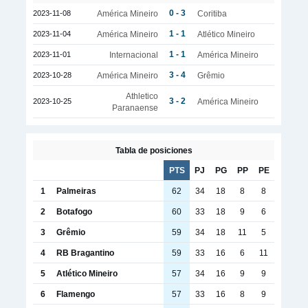
0 - 3
2023-11-08
América Mineiro
Coritiba
1 - 1
2023-11-04
América Mineiro
Atlético Mineiro
1 - 1
2023-11-01
Internacional
América Mineiro
3 - 4
2023-10-28
América Mineiro
Grêmio
Athletico
3 - 2
2023-10-25
América Mineiro
Paranaense
Tabla de posiciones
PTS
PJ
PG
PP
PE
1
Palmeiras
62
34
18
8
8
2
Botafogo
60
33
18
9
6
3
Grêmio
59
34
18
11
5
4
RB Bragantino
59
33
16
6
11
5
Atlético Mineiro
57
34
16
9
9
6
Flamengo
57
33
16
8
9