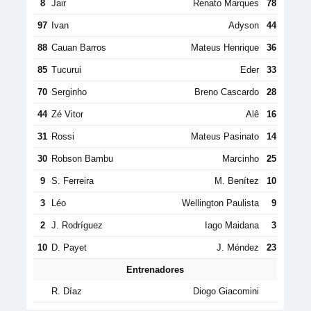
8
Jair
Renato Marques
78
97
Ivan
Adyson
44
88
Cauan Barros
Mateus Henrique
36
85
Tucurui
Eder
33
70
Serginho
Breno Cascardo
28
44
Zé Vitor
Alê
16
31
Rossi
Mateus Pasinato
14
30
Robson Bambu
Marcinho
25
9
S. Ferreira
M. Benítez
10
3
Léo
Wellington Paulista
9
2
J. Rodríguez
Iago Maidana
3
10
D. Payet
J. Méndez
23
Entrenadores
R. Díaz
Diogo Giacomini