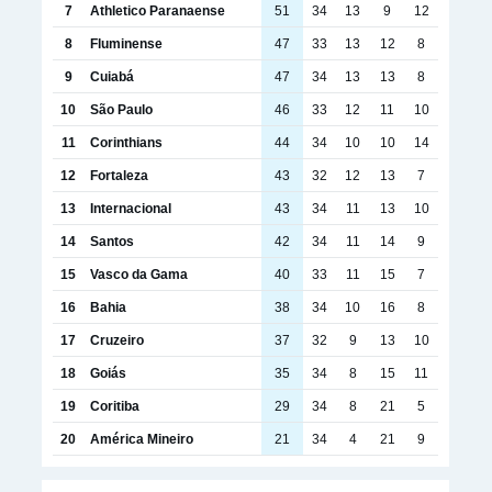
7
Athletico Paranaense
51
34
13
9
12
8
Fluminense
47
33
13
12
8
9
Cuiabá
47
34
13
13
8
10
São Paulo
46
33
12
11
10
11
Corinthians
44
34
10
10
14
12
Fortaleza
43
32
12
13
7
13
Internacional
43
34
11
13
10
14
Santos
42
34
11
14
9
15
Vasco da Gama
40
33
11
15
7
16
Bahia
38
34
10
16
8
17
Cruzeiro
37
32
9
13
10
18
Goiás
35
34
8
15
11
19
Coritiba
29
34
8
21
5
20
América Mineiro
21
34
4
21
9