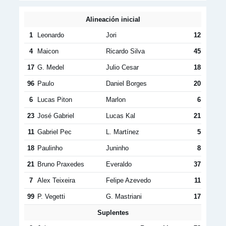
Alineación inicial
1
Leonardo
Jori
12
4
Maicon
Ricardo Silva
45
17
G. Medel
Julio Cesar
18
96
Paulo
Daniel Borges
20
6
Lucas Piton
Marlon
6
23
José Gabriel
Lucas Kal
21
11
Gabriel Pec
L. Martínez
5
18
Paulinho
Juninho
8
21
Bruno Praxedes
Everaldo
37
7
Alex Teixeira
Felipe Azevedo
11
99
P. Vegetti
G. Mastriani
17
Suplentes