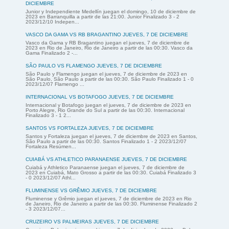
DICIEMBRE
Junior y Independiente Medellín juegan el domingo, 10 de diciembre de
2023 en Barranquilla a partir de las 21:00. Junior Finalizado 3 - 2
2023/12/10 Indepen...
VASCO DA GAMA VS RB BRAGANTINO JUEVES, 7 DE DICIEMBRE
Vasco da Gama y RB Bragantino juegan el jueves, 7 de diciembre de
2023 en Rio de Janeiro, Rio de Janeiro a partir de las 00:30. Vasco da
Gama Finalizado 2 -...
SÃO PAULO VS FLAMENGO JUEVES, 7 DE DICIEMBRE
São Paulo y Flamengo juegan el jueves, 7 de diciembre de 2023 en
São Paulo, São Paulo a partir de las 00:30. São Paulo Finalizado 1 - 0
2023/12/07 Flamengo ...
INTERNACIONAL VS BOTAFOGO JUEVES, 7 DE DICIEMBRE
Internacional y Botafogo juegan el jueves, 7 de diciembre de 2023 en
Porto Alegre, Rio Grande do Sul a partir de las 00:30. Internacional
Finalizado 3 - 1 2...
SANTOS VS FORTALEZA JUEVES, 7 DE DICIEMBRE
Santos y Fortaleza juegan el jueves, 7 de diciembre de 2023 en Santos,
São Paulo a partir de las 00:30. Santos Finalizado 1 - 2 2023/12/07
Fortaleza Resúmen...
CUIABÁ VS ATHLETICO PARANAENSE JUEVES, 7 DE DICIEMBRE
Cuiabá y Athletico Paranaense juegan el jueves, 7 de diciembre de
2023 en Cuiabá, Mato Grosso a partir de las 00:30. Cuiabá Finalizado 3
- 0 2023/12/07 Athl...
FLUMINENSE VS GRÊMIO JUEVES, 7 DE DICIEMBRE
Fluminense y Grêmio juegan el jueves, 7 de diciembre de 2023 en Rio
de Janeiro, Rio de Janeiro a partir de las 00:30. Fluminense Finalizado 2
- 3 2023/12/07...
CRUZEIRO VS PALMEIRAS JUEVES, 7 DE DICIEMBRE