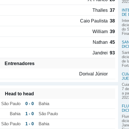
2023
Thalles
37
INT
DE 
Caio Paulista
38
Inte
dici
do S
William
39
Fina
Nathan
45
SAN
DIC
Jandrei
93
Sant
dici
de l
Entrenadores
Fort
Dorival Júnior
CUI
JUE
Cuia
7 de
Head to head
a pa
2023
0 - 0
São Paulo
Bahia
FLU
DIC
1 - 0
Bahia
São Paulo
Flum
dici
1 - 0
São Paulo
Bahia
Jane