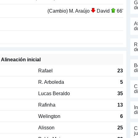
G
d
(Cambio) M. Araújo
David
66'
A
d
R
d
Alineación inicial
B
Rafael
23
d
R. Arboleda
5
C
d
Lucas Beraldo
35
Rafinha
13
I
d
Welington
6
Alisson
25
C
j