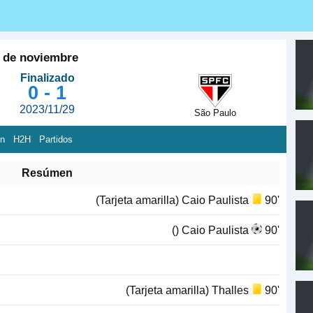
9 de noviembre
Finalizado
0 - 1
2023/11/29
São Paulo
ón
H2H
Partidos
Resúmen
(Tarjeta amarilla) Caio Paulista
90'
() Caio Paulista
90'
(Tarjeta amarilla) Thalles
90'