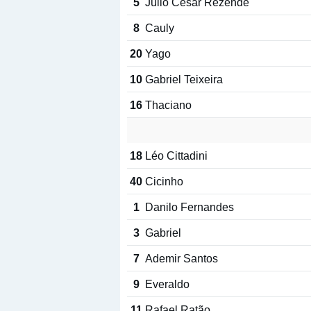
5
Júlio César Rezende
8
Cauly
20
Yago
10
Gabriel Teixeira
16
Thaciano
18
Léo Cittadini
40
Cicinho
1
Danilo Fernandes
3
Gabriel
7
Ademir Santos
9
Everaldo
11
Rafael Ratão