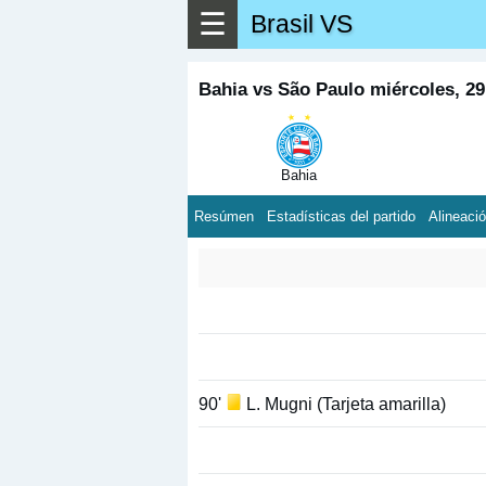
☰
Brasil VS
Bahia vs São Paulo miércoles, 2
Bahia
Resúmen
Estadísticas del partido
Alineaci
90'
L. Mugni (Tarjeta amarilla)