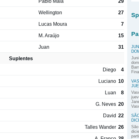
Pablo Maia
29
Wellington
27
Sp
Lucas Moura
7
Pa
M. Araújo
15
Juan
31
JUN
DOM
Suplentes
Juni
domi
Barr
Diego
4
Fina
Luciano
10
VAS
JUE
Luan
8
Vas
juev
Jane
G. Neves
20
Vasc
David
22
SÃO
DIC
Talles Wander
26
São 
dici
part
A. Franco
28