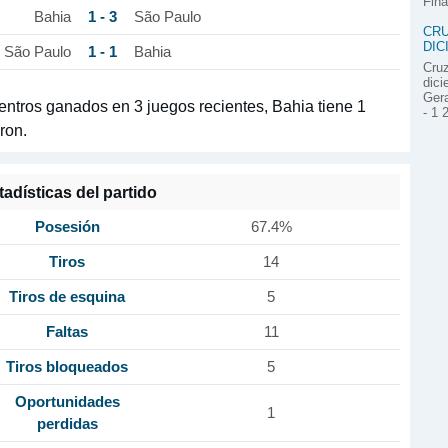
Fina
1 - 3
Bahia
São Paulo
CRU
DIC
1 - 1
São Paulo
Bahia
Cruz
dici
Gera
entros ganados en 3 juegos recientes, Bahia tiene 1
- 1 
ron.
tadísticas del partido
Posesión
67.4%
Tiros
14
Tiros de esquina
5
Faltas
11
Tiros bloqueados
5
Oportunidades
1
perdidas