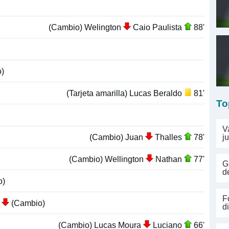
(Cambio) Welington
Caio Paulista
88'
)
(Tarjeta amarilla) Lucas Beraldo
81'
To
V
(Cambio) Juan
Thalles
78'
j
(Cambio) Wellington
Nathan
77'
G
d
o)
F
a
(Cambio)
d
(Cambio) Lucas Moura
Luciano
66'