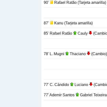
90'
Rafael Ratão (Tarjeta amarilla)
87'
Kanu (Tarjeta amarilla)
85' Rafael Ratão
Cauly
(Cambio
78' L. Mugni
Thaciano
(Cambio)
77' C. Cándido
Luciano
(Cambi
77' Ademir Santos
Gabriel Teixeir