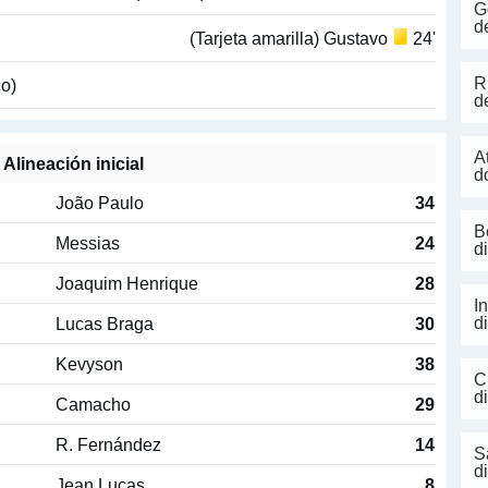
G
d
(Tarjeta amarilla) Gustavo
24'
R
o)
d
A
Alineación inicial
d
João Paulo
34
B
Messias
24
d
Joaquim Henrique
28
I
Lucas Braga
30
d
Kevyson
38
C
d
Camacho
29
R. Fernández
14
S
d
Jean Lucas
8