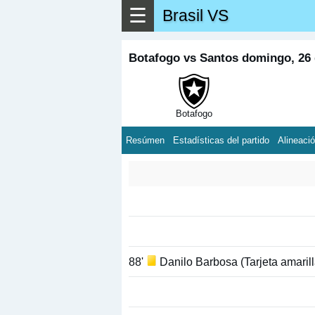
☰
Brasil VS
Botafogo vs Santos domingo, 26
Botafogo
Resúmen
Estadísticas del partido
Alineaci
88'
Danilo Barbosa (Tarjeta amarill