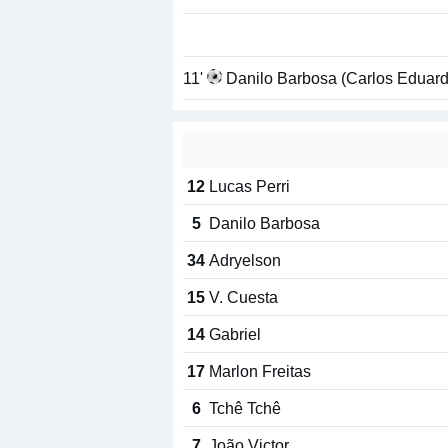
11'
Danilo Barbosa (Carlos Eduard
12
Lucas Perri
5
Danilo Barbosa
34
Adryelson
15
V. Cuesta
14
Gabriel
17
Marlon Freitas
6
Tchê Tchê
7
João Victor