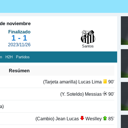
 de noviembre
Finalizado
1 - 1
2023/11/26
Santos
ón
H2H
Partidos
Resúmen
(Tarjeta amarilla) Lucas Lima
90'
(Y. Soteldo) Messias
90'
a)
(Cambio) Jean Lucas
Weslley
85'