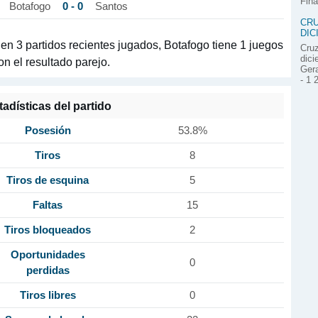
Fina
0 - 0
Botafogo
Santos
CRU
DIC
s en 3 partidos recientes jugados, Botafogo tiene 1 juegos
Cruz
dici
n el resultado parejo.
Gera
- 1 
tadísticas del partido
Posesión
53.8%
Tiros
8
Tiros de esquina
5
Faltas
15
Tiros bloqueados
2
Oportunidades
0
perdidas
Tiros libres
0