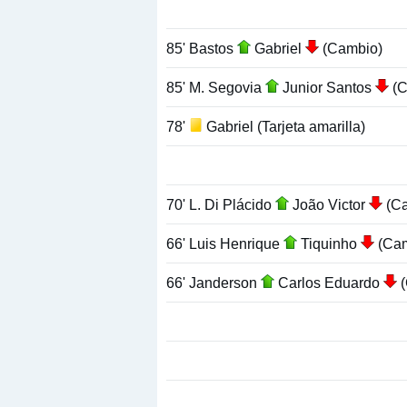
85' Bastos
Gabriel
(Cambio)
85' M. Segovia
Junior Santos
(C
78'
Gabriel (Tarjeta amarilla)
70' L. Di Plácido
João Victor
(Ca
66' Luis Henrique
Tiquinho
(Cam
66' Janderson
Carlos Eduardo
(