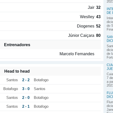
2023
Jair
32
INT
DE 
Weslley
43
Inte
dici
Diogenes
52
do S
Fina
Júnior Caiçara
80
SAN
DIC
Entrenadores
Sant
dici
Marcelo Fernandes
de l
Fort
CUI
JUE
Head to head
Cuia
7 de
2 - 2
Santos
Botafogo
a pa
2023
3 - 0
Botafogo
Santos
FLU
DIC
2 - 0
Santos
Botafogo
Flum
dici
2 - 1
Santos
Botafogo
Jane