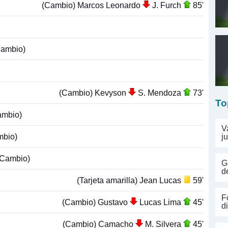
(Cambio) Marcos Leonardo
J. Furch
85'
ambio)
(Cambio) Kevyson
S. Mendoza
73'
To
mbio)
V
bio)
j
Cambio)
G
d
(Tarjeta amarilla) Jean Lucas
59'
F
(Cambio) Gustavo
Lucas Lima
45'
d
(Cambio) Camacho
M. Silvera
45'