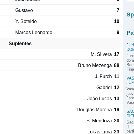
Gustavo
7
Sp
Y. Soteldo
10
Pa
Marcos Leonardo
9
Suplentes
JUN
DOM
M. Silvera
17
Juni
domi
Bruno Mezenga
88
Barr
Fina
J. Furch
11
VAS
JUE
Gabriel
12
Vas
juev
João Lucas
13
Jane
Vasc
Douglas Moreira
19
SÃO
DIC
S. Mendoza
20
São 
dici
Lucas Lima
23
part