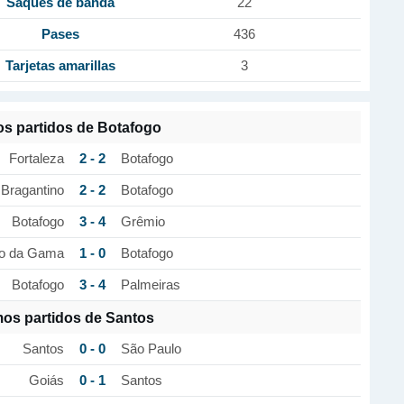
Saques de banda
22
Pases
436
Tarjetas amarillas
3
os partidos de Botafogo
2 - 2
Fortaleza
Botafogo
2 - 2
Bragantino
Botafogo
3 - 4
Botafogo
Grêmio
1 - 0
o da Gama
Botafogo
3 - 4
Botafogo
Palmeiras
mos partidos de Santos
0 - 0
Santos
São Paulo
0 - 1
Goiás
Santos