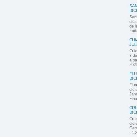
SAN
DIC
Sant
dici
de l
Fort
CUI
JUE
Cuia
7 de
a pa
2023
FLU
DIC
Flum
dici
Jane
Fina
CRU
DIC
Cruz
dici
Gera
- 1 