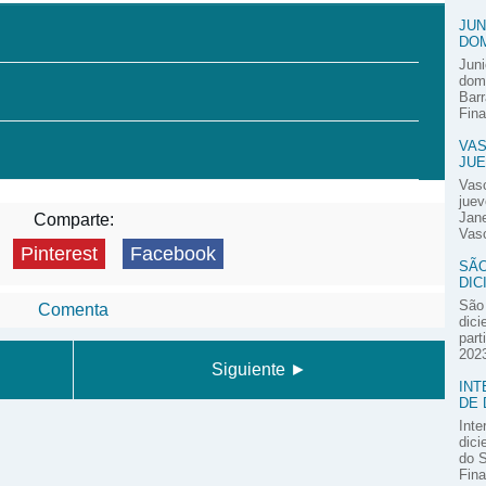
JUN
DOM
Juni
domi
Barr
Fina
VAS
JUE
Vas
juev
Jane
Comparte:
Vasc
Pinterest
Facebook
SÃO
DIC
São 
Comenta
dici
part
2023
Siguiente ►
INT
DE 
Inte
dici
do S
Fina