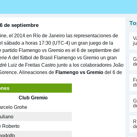
s
To
6 de septiembre
ine, el 2014 en Río de Janeiro las representaciones de
V
l sábado a horas 17:30 (UTC-4) un gran juego de la
j
te partido Flamengo vs Gremio es el 6 de septiembre del
ie A del fútbol de Brasil Flamengo vs Gremio un gran
G
d
ndré Luiz de Freitas Castro junto a los colaboradores João
 Sorence. Alineaciones de
Flamengo vs Gremio
del 6 de
F
d
ones
Club Gremio
G
d
arcelo Grohe
uliano
R
 Roberto
d
hodolfo