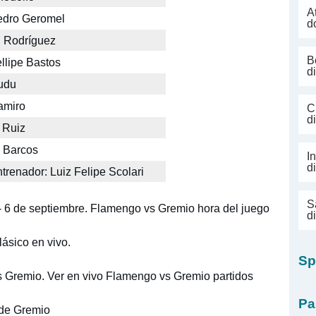
A
edro Geromel
d
 Rodríguez
B
llipe Bastos
d
udu
amiro
C
d
 Ruiz
 Barcos
I
d
trenador: Luiz Felipe Scolari
S
- 6 de septiembre. Flamengo vs Gremio hora del juego
d
ásico en vivo.
Sp
s Gremio. Ver en vivo Flamengo vs Gremio partidos
Pa
 de Gremio