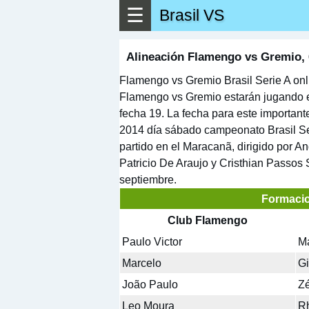
☰
Brasil VS
▶
Ver má
Alineación Flamengo vs Gremio, 
Flamengo vs Gremio Brasil Serie A onl
Flamengo vs Gremio estarán jugando e
fecha 19. La fecha para este importan
2014 día sábado campeonato Brasil Ser
partido en el Maracanã, dirigido por A
Patricio De Araujo y Cristhian Passos
septiembre.
Formaci
Club Flamengo
Paulo Victor
M
Marcelo
Gi
João Paulo
Zé
Leo Moura
R