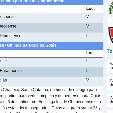
- Últimos partidos de Chapecoense
Loc.
apecoense
V
apecoense
V
 Fluminense
L
sil - Últimos partidos de Goiás
To
Loc.
ense
L
V
j
o Paranaense
L
oiás
V
G
d
 Chapecó, Santa Catarina, en busca de un logro para
bre, partido para verlo completo y no perderse nada Goiás
G
 el 6 de septiembre. En la liga los de Chapecoense son
d
Goiás están decimosegundos, Goiás a logrado sumar 23 y