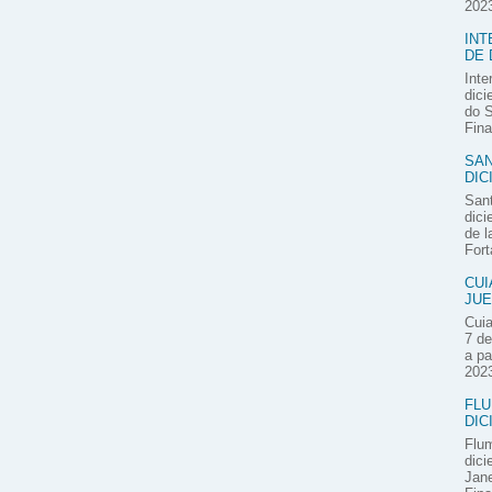
2023
INT
DE 
Inte
dici
do S
Fina
SAN
DIC
Sant
dici
de l
Fort
CUI
JUE
Cuia
7 de
a pa
2023
FLU
DIC
Flum
dici
Jane