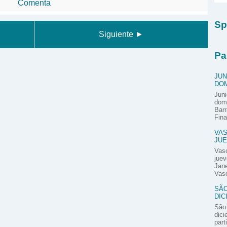
Comenta
Sp
Siguiente ►
Pa
JUN
DOM
Juni
domi
Barr
Fina
VAS
JUE
Vas
juev
Jane
Vasc
SÃO
DIC
São 
dici
part