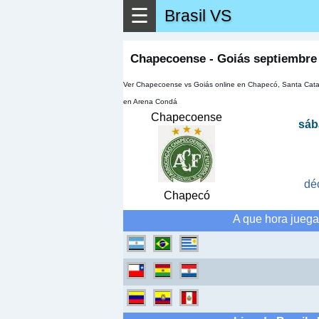
☰
Brasil VS
Chapecoense - Goiás septiembre
Ver Chapecoense vs Goiás online en Chapecó, Santa Catar
en Arena Condá
Chapecoense
sáb
dé
Chapecó
A que hora jueg