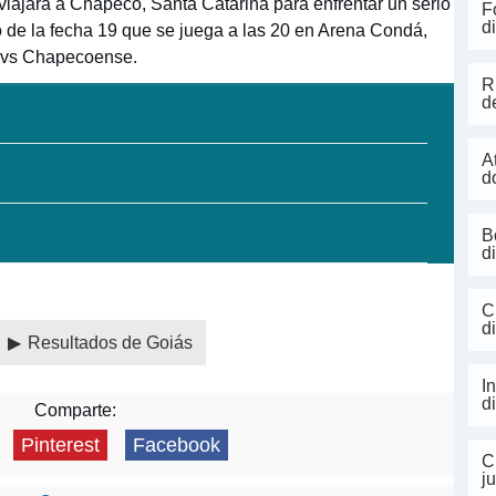
ajará a Chapecó, Santa Catarina para enfrentar un serio
F
d
o de la fecha 19 que se juega a las 20 en Arena Condá,
s vs Chapecoense.
R
d
A
d
B
d
C
d
Resultados de Goiás
I
d
Comparte:
Pinterest
Facebook
C
j