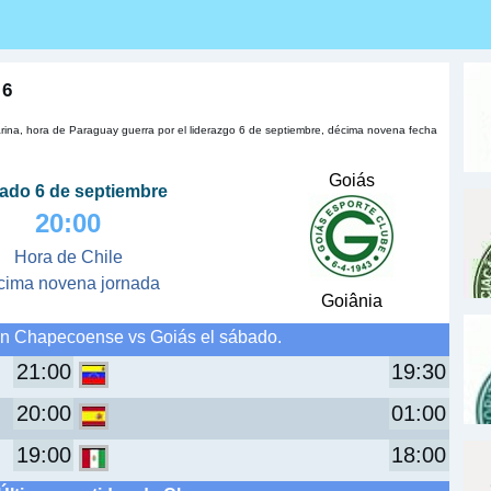
 6
ina, hora de Paraguay guerra por el liderazgo 6 de septiembre, décima novena fecha
Goiás
ado 6 de septiembre
20:00
Hora de Chile
cima novena jornada
Goiânia
an Chapecoense vs Goiás el sábado.
21:00
19:30
20:00
01:00
19:00
18:00